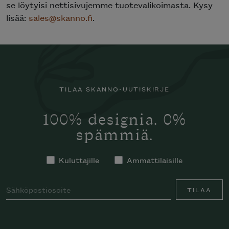
se löytyisi nettisivujemme tuotevalikoimasta. Kysy
lisää:
sales@skanno.fi
.
TILAA SKANNO-UUTISKIRJE
100% designia. 0%
spämmiä.
Kuluttajille
Ammattilaisille
TILAA