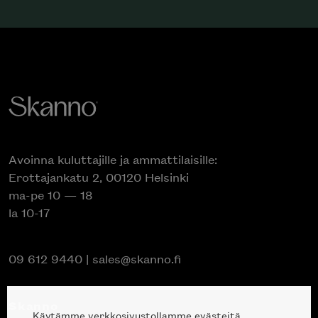
Avoinna kuluttajille ja ammattilaisille:
Erottajankatu 2, 00120 Helsinki
ma-pe 10 — 18
la 10-17
09 612 9440
|
sales@skanno.fi
Skanno
Käytämme verkkosivustollamme evästeitä