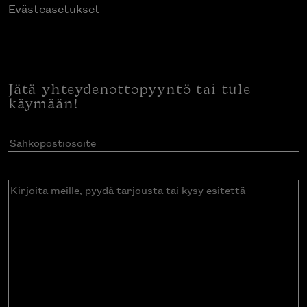
Evästeasetukset
Jätä yhteydenottopyyntö tai tule
käymään!
Sähköpostiosoite
(Pakollinen)
Kirjoita
meille,
pyydä
tarjousta
tai
kysy
esitettä