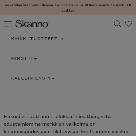
Tervetuloa Skannolle! Olemme avoinna ma-pe 10-18 (kesälauantait suljettu 1.8.
saakka).
KAIKKI TUOTTEET
Haku
MINOTTI
Type 2 or more characters for results.
KALLEIN ENSIN
Hakusi
ei tuottanut tuloksia. Tiesithän, että
edustamiemme merkkien valikoima on
kokonaisuudessaan tilattavissa kauttamme, vaikkei