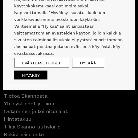
Tuotteet
käyttökokemuksesi optimoimiseksi.
Napsauttamalla "Hyväksy" suostut kaikkien
Suunnittelupalvelu
verkkosivustomme evästeiden käyttöön.
Projektimyynti
Valitsemalla "Hylkää" sallit ainoastaan
Liike Helsingin keskustassa
välttämättömien evästeiden käytön, jolloin kaikkia
sivuston toiminnallisuuksia ei pystytä suorittamaan.
Jos haluat poistaa joitakin evästeitä käytöstä, käy
Outlet
evästeasetuksissa.
Poistuvat mallikappaleet
EVÄSTEASETUKSET
HYLKÄÄ
HYVÄKSY
Asiakaspalvelu
Tietoa Skannosta
Yhteystiedot ja tiimi
Ostaminen ja toimitusajat
Hintatakuu
Tilaa Skanno-uutiskirje
Rekisteriseloste