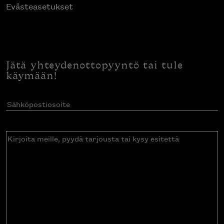
Evästeasetukset
Jätä yhteydenottopyyntö tai tule
käymään!
Sähköpostiosoite
(Pakollinen)
Kirjoita
meille,
pyydä
tarjousta
tai
kysy
esitettä