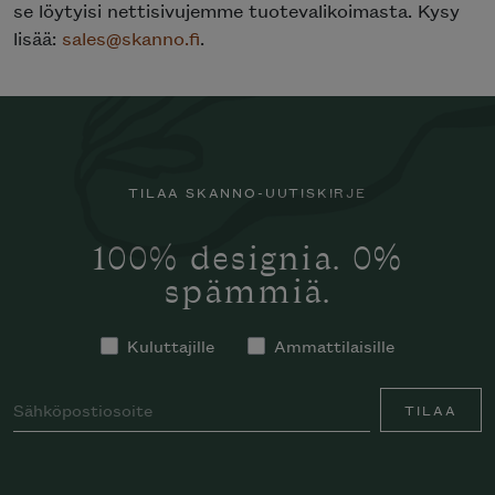
se löytyisi nettisivujemme tuotevalikoimasta. Kysy
lisää:
sales@skanno.fi
.
TILAA SKANNO-UUTISKIRJE
100% designia. 0%
spämmiä.
Kuluttajille
Ammattilaisille
TILAA