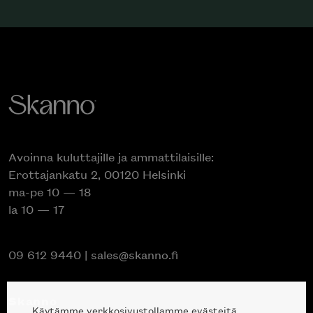
Avoinna kuluttajille ja ammattilaisille:
Erottajankatu 2, 00120 Helsinki
ma-pe 10 — 18
la 10 — 17
09 612 9440
|
sales@skanno.fi
Skanno
Käytämme verkkosivustollamme evästeitä