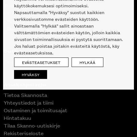
Tuotteet
käyttökokemuksesi optimoimiseksi.
Napsauttamalla "Hyväksy" suostut kaikkien
Suunnittelupalvelu
verkkosivustomme evästeiden käyttöön.
Projektimyynti
Valitsemalla "Hylkää" sallit ainoastaan
Liike Helsingin keskustassa
välttämättömien evästeiden käytön, jolloin kaikkia
sivuston toiminnallisuuksia ei pystytä suorittamaan.
Jos haluat poistaa joitakin evästeitä käytöstä, käy
Outlet
evästeasetuksissa.
Poistuvat mallikappaleet
EVÄSTEASETUKSET
HYLKÄÄ
HYVÄKSY
Asiakaspalvelu
Tietoa Skannosta
Yhteystiedot ja tiimi
Ostaminen ja toimitusajat
Hintatakuu
Tilaa Skanno-uutiskirje
Rekisteriseloste