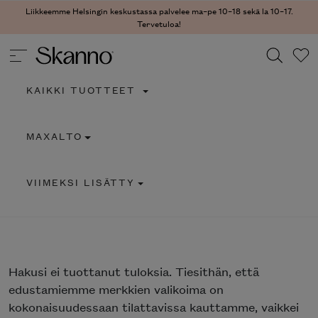
Liikkeemme Helsingin keskustassa palvelee ma–pe 10–18 sekä la 10–17.
Tervetuloa!
KAIKKI TUOTTEET
Haku
MAXALTO
Type 2 or more characters for results.
VIIMEKSI LISÄTTY
Hakusi
ei tuottanut tuloksia. Tiesithän, että
edustamiemme merkkien valikoima on
kokonaisuudessaan tilattavissa kauttamme, vaikkei