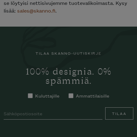
se löytyisi nettisivujemme tuotevalikoimasta. Kysy
lisää:
sales@skanno.fi
.
TILAA SKANNO-UUTISKIRJE
100% designia. 0%
spämmiä.
Kuluttajille
Ammattilaisille
TILAA