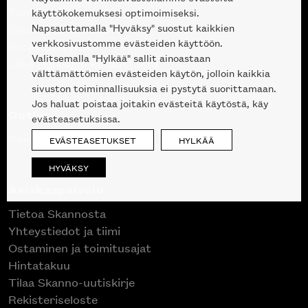
Tuotteet
käyttökokemuksesi optimoimiseksi.
Napsauttamalla "Hyväksy" suostut kaikkien
Suunnittelupalvelu
verkkosivustomme evästeiden käyttöön.
Projektimyynti
Valitsemalla "Hylkää" sallit ainoastaan
Liike Helsingin keskustassa
välttämättömien evästeiden käytön, jolloin kaikkia
sivuston toiminnallisuuksia ei pystytä suorittamaan.
Jos haluat poistaa joitakin evästeitä käytöstä, käy
Outlet
evästeasetuksissa.
Poistuvat mallikappaleet
EVÄSTEASETUKSET
HYLKÄÄ
HYVÄKSY
Asiakaspalvelu
Tietoa Skannosta
Yhteystiedot ja tiimi
Ostaminen ja toimitusajat
Hintatakuu
Tilaa Skanno-uutiskirje
Rekisteriseloste