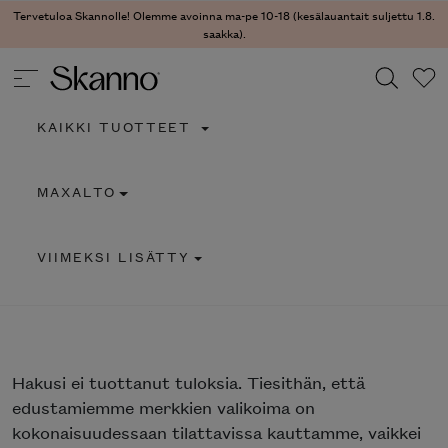
Tervetuloa Skannolle! Olemme avoinna ma-pe 10-18 (kesälauantait suljettu 1.8.
saakka).
KAIKKI TUOTTEET
Haku
MAXALTO
Type 2 or more characters for results.
VIIMEKSI LISÄTTY
Hakusi
ei tuottanut tuloksia. Tiesithän, että
edustamiemme merkkien valikoima on
kokonaisuudessaan tilattavissa kauttamme, vaikkei