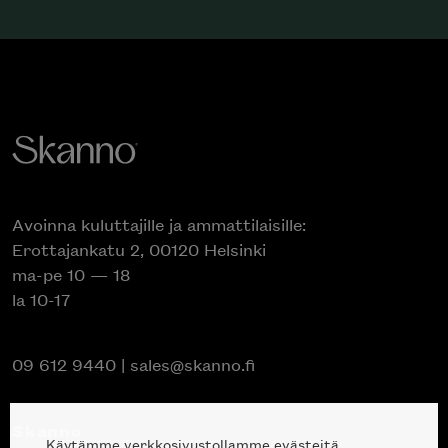
Avoinna kuluttajille ja ammattilaisille:
Erottajankatu 2, 00120 Helsinki
ma-pe 10 — 18
la 10-17
09 612 9440
|
sales@skanno.fi
Skanno
Käytämme verkkosivustollamme evästeitä