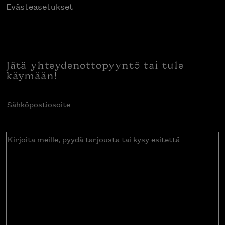
Evästeasetukset
Jätä yhteydenottopyyntö tai tule
käymään!
Sähköpostiosoite
(Pakollinen)
Kirjoita
meille,
pyydä
tarjousta
tai
kysy
esitettä