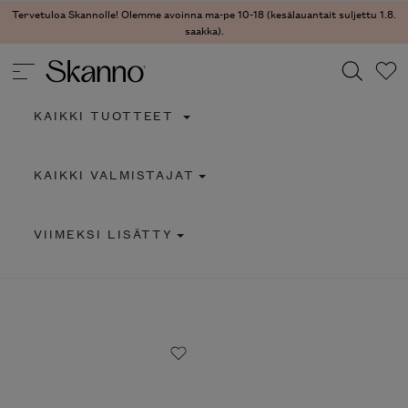
Tervetuloa Skannolle! Olemme avoinna ma-pe 10-18 (kesälauantait suljettu 1.8.
saakka).
KAIKKI TUOTTEET
Haku
KAIKKI VALMISTAJAT
Type 2 or more characters for results.
VIIMEKSI LISÄTTY