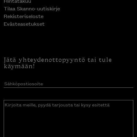
Hintatakuu
Tilaa Skanno-uutiskirje
Rekisteriseloste
Evästeasetukset
Jätä yhteydenottopyyntö tai tule
käymään!
Sähköpostiosoite
(Pakollinen)
Kirjoita
meille,
pyydä
tarjousta
tai