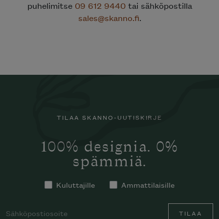
puhelimitse
09 612 9440
tai sähköpostilla
sales@skanno.fi
.
TILAA SKANNO-UUTISKIRJE
100% designia. 0%
spämmiä.
Kuluttajille
Ammattilaisille
TILAA