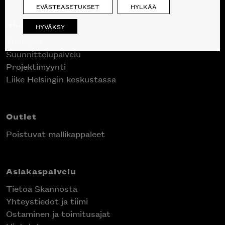
EVÄSTEASETUKSET
HYLKÄÄ
Skanno
HYVÄKSY
Tuotteet
Suunnittelupalvelu
Projektimyynti
Liike Helsingin keskustassa
Outlet
Poistuvat mallikappaleet
Asiakaspalvelu
Tietoa Skannosta
Yhteystiedot ja tiimi
Ostaminen ja toimitusajat