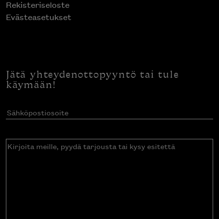
Rekisteriseloste
Evästeasetukset
Jätä yhteydenottopyyntö tai tule
käymään!
Sähköpostiosoite
(Pakollinen)
Kirjoita
meille,
pyydä
tarjousta
tai
kysy
esitettä