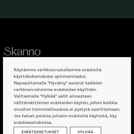
Käytämme verkkosivustollamme evästeitä
Avoinna kuluttajille ja ammattilaisille:
käyttökokemuksesi optimoimiseksi.
Erottajankatu 2, 00120 Helsinki
Napsauttamalla "Hyväksy" suostut kaikkien
ma-pe 10 — 18
verkkosivustomme evästeiden käyttöön.
Valitsemalla "Hylkää" sallit ainoastaan
la 10-17
välttämättömien evästeiden käytön, jolloin kaikkia
sivuston toiminnallisuuksia ei pystytä suorittamaan.
Jos haluat poistaa joitakin evästeitä käytöstä, käy
09 612 9440
|
sales@skanno.fi
evästeasetuksissa.
EVÄSTEASETUKSET
HYLKÄÄ