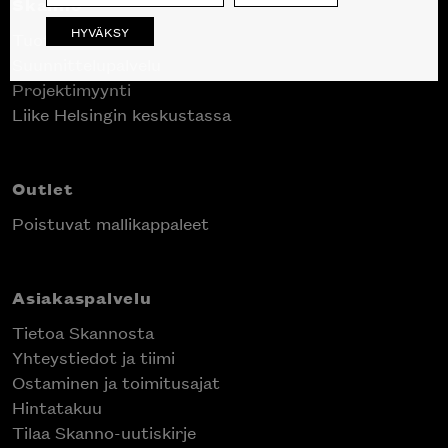
Skanno
HYVÄKSY
Tuotteet
Suunnittelupalvelu
Projektimyynti
Liike Helsingin keskustassa
Outlet
Poistuvat mallikappaleet
Asiakaspalvelu
Tietoa Skannosta
Yhteystiedot ja tiimi
Ostaminen ja toimitusajat
Hintatakuu
Tilaa Skanno-uutiskirje