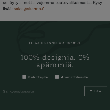
se löytyisi nettisivujemme tuotevalikoimasta. Kysy
lisää:
sales@skanno.fi
.
TILAA SKANNO-UUTISKIRJE
100% designia. 0%
spämmiä.
Kuluttajille
Ammattilaisille
TILAA