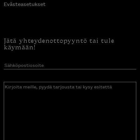
Evästeasetukset
Jätä yhteydenottopyyntö tai tule
käymään!
Sähköpostiosoite
(Pakollinen)
Kirjoita
meille,
pyydä
tarjousta
tai
kysy
esitettä