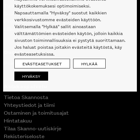
Tuotteet
käyttökokemuksesi optimoimiseksi.
Napsauttamalla "Hyväksy" suostut kaikkien
Suunnittelupalvelu
verkkosivustomme evästeiden käyttöön.
Projektimyynti
Valitsemalla "Hylkää" sallit ainoastaan
Liike Helsingin keskustassa
välttämättömien evästeiden käytön, jolloin kaikkia
sivuston toiminnallisuuksia ei pystytä suorittamaan.
Jos haluat poistaa joitakin evästeitä käytöstä, käy
Outlet
evästeasetuksissa.
Poistuvat mallikappaleet
EVÄSTEASETUKSET
HYLKÄÄ
HYVÄKSY
Asiakaspalvelu
Tietoa Skannosta
Yhteystiedot ja tiimi
Ostaminen ja toimitusajat
Hintatakuu
Tilaa Skanno-uutiskirje
Rekisteriseloste