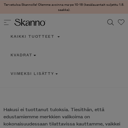
Tervetuloa Skannolle! Olemme avoinna ma-pe 10-18 (kesälauantait suljettu 1.8.
saakka).
KAIKKI TUOTTEET
Haku
KVADRAT
Type 2 or more characters for results.
VIIMEKSI LISÄTTY
Hakusi
ei tuottanut tuloksia. Tiesithän, että
edustamiemme merkkien valikoima on
kokonaisuudessaan tilattavissa kauttamme, vaikkei