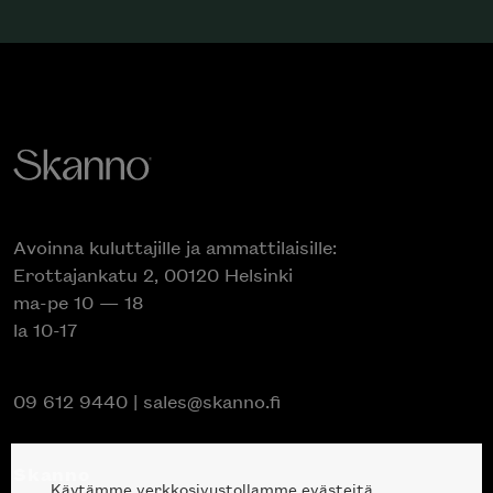
Avoinna kuluttajille ja ammattilaisille:
Erottajankatu 2, 00120 Helsinki
ma-pe 10 — 18
la 10-17
09 612 9440
|
sales@skanno.fi
Skanno
Käytämme verkkosivustollamme evästeitä