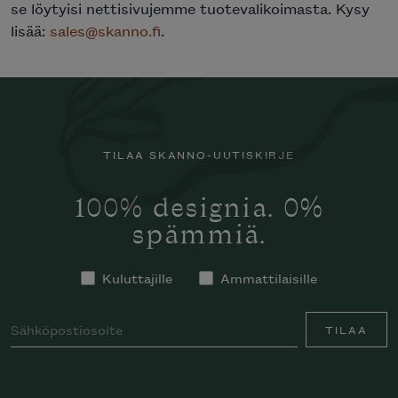
se löytyisi nettisivujemme tuotevalikoimasta. Kysy
lisää:
sales@skanno.fi
.
TILAA SKANNO-UUTISKIRJE
100% designia. 0%
spämmiä.
Kuluttajille
Ammattilaisille
TILAA