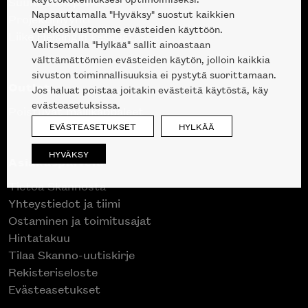
Suunnittelupalvelu
Napsauttamalla "Hyväksy" suostut kaikkien
Projektimyynti
verkkosivustomme evästeiden käyttöön.
Liike Helsingin keskustassa
Valitsemalla "Hylkää" sallit ainoastaan
välttämättömien evästeiden käytön, jolloin kaikkia
sivuston toiminnallisuuksia ei pystytä suorittamaan.
Outlet
Jos haluat poistaa joitakin evästeitä käytöstä, käy
evästeasetuksissa.
Poistuvat mallikappaleet
EVÄSTEASETUKSET
HYLKÄÄ
HYVÄKSY
Asiakaspalvelu
Tietoa Skannosta
Yhteystiedot ja tiimi
Ostaminen ja toimitusajat
Hintatakuu
Tilaa Skanno-uutiskirje
Rekisteriseloste
Evästeasetukset