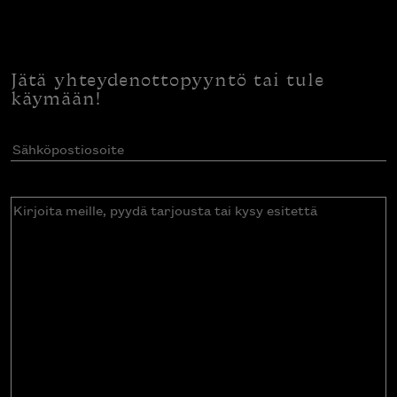
Jätä yhteydenottopyyntö tai tule
käymään!
Sähköpostiosoite
(Pakollinen)
Kirjoita
meille,
pyydä
tarjousta
tai
kysy
esitettä