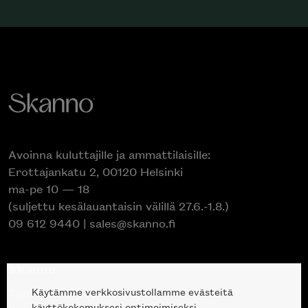
Avoinna kuluttajille ja ammattilaisille:
Erottajankatu 2, 00120 Helsinki
ma-pe 10 — 18
(suljettu kesälauantaisin välillä 27.6.-1.8.)
09 612 9440
|
sales@skanno.fi
Skanno
Käytämme verkkosivustollamme evästeitä
Tuotteet
käyttökokemuksesi optimoimiseksi.