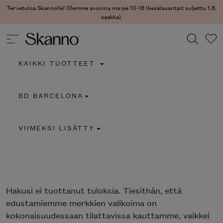
Tervetuloa Skannolle! Olemme avoinna ma-pe 10-18 (kesälauantait suljettu 1.8.
saakka).
KAIKKI TUOTTEET
Haku
BD BARCELONA
Type 2 or more characters for results.
VIIMEKSI LISÄTTY
Hakusi
ei tuottanut tuloksia. Tiesithän, että
edustamiemme merkkien valikoima on
kokonaisuudessaan tilattavissa kauttamme, vaikkei