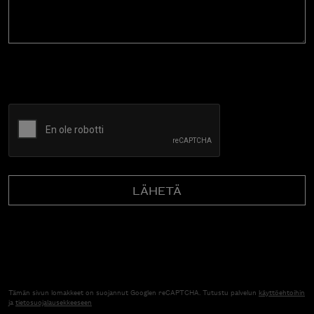
CAPTCHA
Tämän sivun lomakkeet on suojannut Googlen reCAPTCHA. Tutustu palvelun
käyttöehtoihin
ja
tietosuojalausekkeeseen