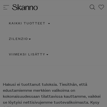
KAIKKI TUOTTEET
Haku
ZILENZIO
Type 2 or more characters for results.
VIIMEKSI LISÄTTY
Hakusi
ei tuottanut tuloksia. Tiesithän, että
edustamiemme merkkien valikoima on
kokonaisuudessaan tilattavissa kauttamme, vaikkei
se löytyisi nettisivujemme tuotevalikoimasta. Kysy