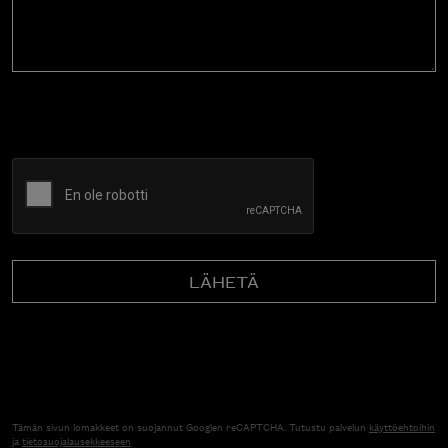
CAPTCHA
Tämän sivun lomakkeet on suojannut Googlen reCAPTCHA. Tutustu palvelun
käyttöehtoihin
ja
tietosuojalausekkeeseen