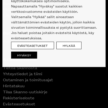
käyttökokemuksesi optimoimiseksi.
Suunnittelupalvelu
Napsauttamalla "Hyväksy" suostut kaikkien
Projektimyynti
verkkosivustomme evästeiden käyttöön.
Liike Helsingin keskustassa
Valitsemalla "Hylkää" sallit ainoastaan
välttämättömien evästeiden käytön, jolloin kaikkia
sivuston toiminnallisuuksia ei pystytä suorittamaan.
Outlet
Jos haluat poistaa joitakin evästeitä käytöstä, käy
evästeasetuksissa.
Poistuvat mallikappaleet
EVÄSTEASETUKSET
HYLKÄÄ
HYVÄKSY
Asiakaspalvelu
Tietoa Skannosta
Yhteystiedot ja tiimi
Ostaminen ja toimitusajat
Hintatakuu
Tilaa Skanno-uutiskirje
Rekisteriseloste
Evästeasetukset