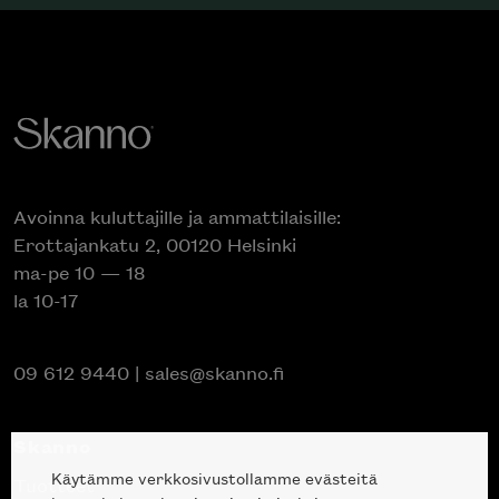
Avoinna kuluttajille ja ammattilaisille:
Erottajankatu 2, 00120 Helsinki
ma-pe 10 — 18
la 10-17
09 612 9440
|
sales@skanno.fi
Skanno
Käytämme verkkosivustollamme evästeitä
Tuotteet