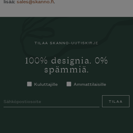
lisää:
sales@skanno.fi
.
TILAA SKANNO-UUTISKIRJE
100% designia. 0%
spämmiä.
Kuluttajille
Ammattilaisille
TILAA