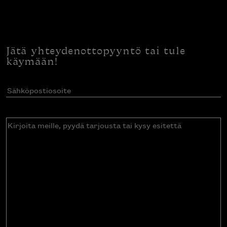
Jätä yhteydenottopyyntö tai tule
käymään!
Sähköpostiosoite
(Pakollinen)
Kirjoita
meille,
pyydä
tarjousta
tai
kysy
esitettä