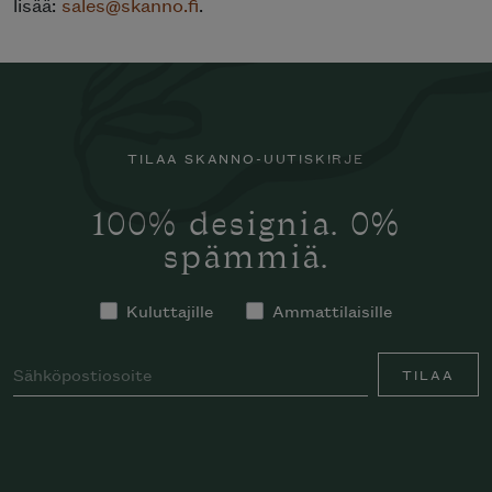
lisää:
sales@skanno.fi
.
TILAA SKANNO-UUTISKIRJE
100% designia. 0%
spämmiä.
Kuluttajille
Ammattilaisille
TILAA