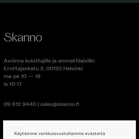
Avoinna kuluttajille ja ammattilaisille:
Erottajankatu 2, 00120 Helsinki
ma-pe 10 — 18
la 10-17
09 612 9440
|
sales@skanno.fi
Skanno
Käytämme verkkosivustollamme evästeitä
Tuotteet