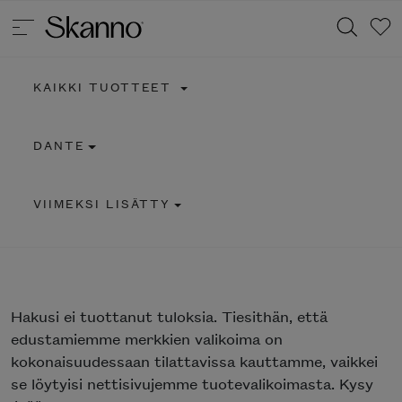
KAIKKI TUOTTEET
Haku
DANTE
Type 2 or more characters for results.
VIIMEKSI LISÄTTY
Hakusi
ei tuottanut tuloksia. Tiesithän, että
edustamiemme merkkien valikoima on
kokonaisuudessaan tilattavissa kauttamme, vaikkei
se löytyisi nettisivujemme tuotevalikoimasta. Kysy