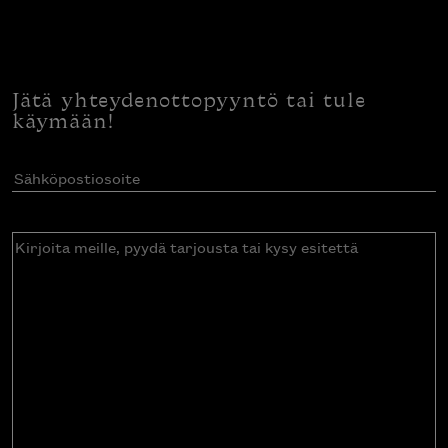
Jätä yhteydenottopyyntö tai tule
käymään!
Sähköpostiosoite
(Pakollinen)
Kirjoita
meille,
pyydä
tarjousta
tai
kysy
esitettä