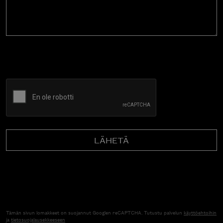
CAPTCHA
Tämän sivun lomakkeet on suojannut Googlen reCAPTCHA. Tutustu palvelun
käyttöehtoihin
ja
tietosuojalausekkeeseen