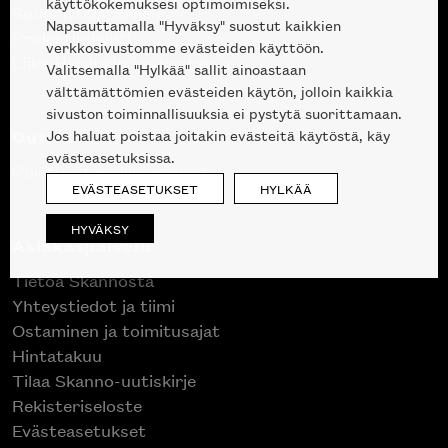
käyttökokemuksesi optimoimiseksi.
Suunnittelupalvelu
Napsauttamalla "Hyväksy" suostut kaikkien
Projektimyynti
verkkosivustomme evästeiden käyttöön.
Liike Helsingin keskustassa
Valitsemalla "Hylkää" sallit ainoastaan
välttämättömien evästeiden käytön, jolloin kaikkia
sivuston toiminnallisuuksia ei pystytä suorittamaan.
Outlet
Jos haluat poistaa joitakin evästeitä käytöstä, käy
evästeasetuksissa.
Poistuvat mallikappaleet
EVÄSTEASETUKSET
HYLKÄÄ
HYVÄKSY
Asiakaspalvelu
Tietoa Skannosta
Yhteystiedot ja tiimi
Ostaminen ja toimitusajat
Hintatakuu
Tilaa Skanno-uutiskirje
Rekisteriseloste
Evästeasetukset