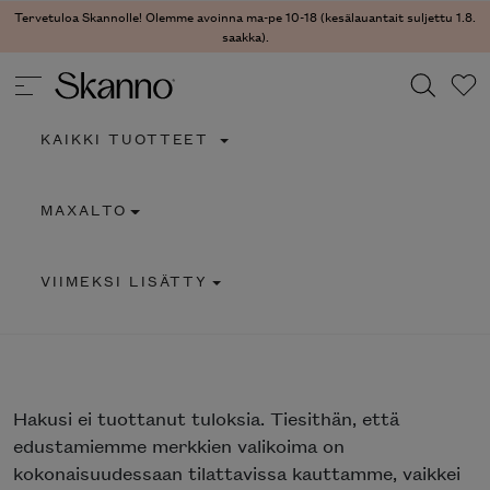
Tervetuloa Skannolle! Olemme avoinna ma-pe 10-18 (kesälauantait suljettu 1.8.
saakka).
KAIKKI TUOTTEET
Haku
MAXALTO
Type 2 or more characters for results.
VIIMEKSI LISÄTTY
Hakusi
ei tuottanut tuloksia. Tiesithän, että
edustamiemme merkkien valikoima on
kokonaisuudessaan tilattavissa kauttamme, vaikkei