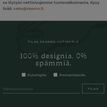
se löytyisi nettisivujemme tuotevalikoimasta. Kysy
lisää:
sales@skanno.fi
.
TILAA SKANNO-UUTISKIRJE
100% designia. 0%
spämmiä.
Kuluttajille
Ammattilaisille
TILAA