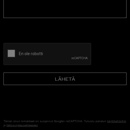
CAPTCHA
Tämän sivun lomakkeet on suojannut Googlen reCAPTCHA. Tutustu palvelun
käyttöehtoihin
ja
tietosuojalausekkeeseen