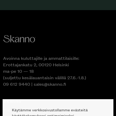
Avoinna kuluttajille ja ammattilaisille:
Erottajankatu 2, 00120 Helsinki
ma-pe 10 — 18
(suljettu kesälauantaisin välillä 27.6.-1.8.)
09 612 9440
|
sales@skanno.fi
Skanno
Käytämme verkkosivustollamme evästeitä
Tuotteet
käyttökokemuksesi optimoimiseksi.