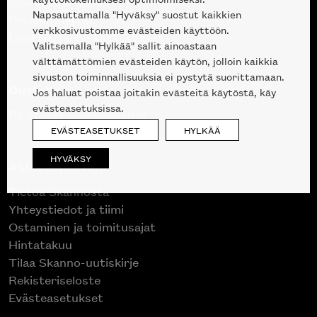
Suunnittelupalvelu
Napsauttamalla "Hyväksy" suostut kaikkien
Projektimyynti
verkkosivustomme evästeiden käyttöön.
Liike Helsingin keskustassa
Valitsemalla "Hylkää" sallit ainoastaan
välttämättömien evästeiden käytön, jolloin kaikkia
sivuston toiminnallisuuksia ei pystytä suorittamaan.
Outlet
Jos haluat poistaa joitakin evästeitä käytöstä, käy
evästeasetuksissa.
Poistuvat mallikappaleet
EVÄSTEASETUKSET
HYLKÄÄ
HYVÄKSY
Asiakaspalvelu
Tietoa Skannosta
Yhteystiedot ja tiimi
Ostaminen ja toimitusajat
Hintatakuu
Tilaa Skanno-uutiskirje
Rekisteriseloste
Evästeasetukset