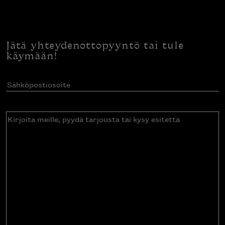
Jätä yhteydenottopyyntö tai tule
käymään!
Sähköpostiosoite
(Pakollinen)
Kirjoita
meille,
pyydä
tarjousta
tai
kysy
esitettä