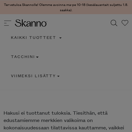
Tervetuloa Skannolle! Olemme avoinna ma-pe 10-18 (kesälauantait suljettu 1.8.
saakka).
KAIKKI TUOTTEET
Haku
TACCHINI
Type 2 or more characters for results.
VIIMEKSI LISÄTTY
Hakusi
ei tuottanut tuloksia. Tiesithän, että
edustamiemme merkkien valikoima on
kokonaisuudessaan tilattavissa kauttamme, vaikkei