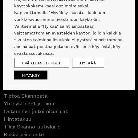
Tuotteet
käyttökokemuksesi optimoimiseksi.
Napsauttamalla "Hyväksy" suostut kaikkien
Suunnittelupalvelu
verkkosivustomme evästeiden käyttöön.
Projektimyynti
Valitsemalla "Hylkää" sallit ainoastaan
Liike Helsingin keskustassa
välttämättömien evästeiden käytön, jolloin kaikkia
sivuston toiminnallisuuksia ei pystytä suorittamaan.
Jos haluat poistaa joitakin evästeitä käytöstä, käy
Outlet
evästeasetuksissa.
Poistuvat mallikappaleet
EVÄSTEASETUKSET
HYLKÄÄ
HYVÄKSY
Asiakaspalvelu
Tietoa Skannosta
Yhteystiedot ja tiimi
Ostaminen ja toimitusajat
Hintatakuu
Tilaa Skanno-uutiskirje
Rekisteriseloste