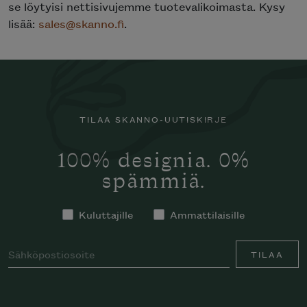
se löytyisi nettisivujemme tuotevalikoimasta. Kysy
lisää:
sales@skanno.fi
.
TILAA SKANNO-UUTISKIRJE
100% designia. 0%
spämmiä.
Kuluttajille
Ammattilaisille
TILAA