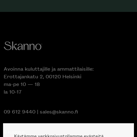
Avoinna kuluttajille ja ammattilaisille:
Erottajankatu 2, 00120 Helsinki
ma-pe 10 — 18
la 10-17
09 612 9440
|
sales@skanno.fi
Skanno
Käytämme verkkosivustollamme evästeitä