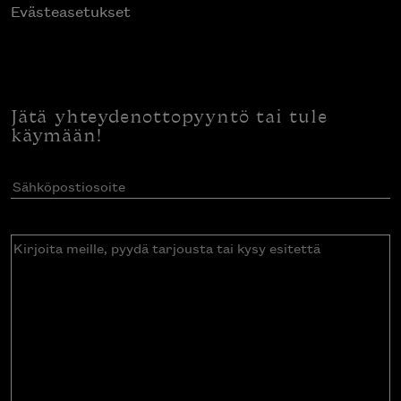
Evästeasetukset
Jätä yhteydenottopyyntö tai tule
käymään!
Sähköpostiosoite
(Pakollinen)
Kirjoita
meille,
pyydä
tarjousta
tai
kysy
esitettä