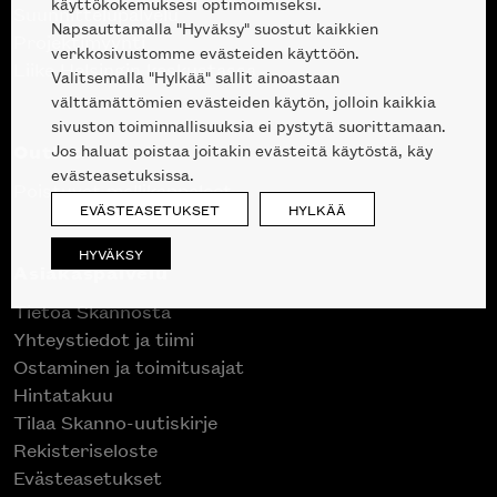
käyttökokemuksesi optimoimiseksi.
Suunnittelupalvelu
Napsauttamalla "Hyväksy" suostut kaikkien
Projektimyynti
verkkosivustomme evästeiden käyttöön.
Liike Helsingin keskustassa
Valitsemalla "Hylkää" sallit ainoastaan
välttämättömien evästeiden käytön, jolloin kaikkia
sivuston toiminnallisuuksia ei pystytä suorittamaan.
Outlet
Jos haluat poistaa joitakin evästeitä käytöstä, käy
evästeasetuksissa.
Poistuvat mallikappaleet
EVÄSTEASETUKSET
HYLKÄÄ
HYVÄKSY
Asiakaspalvelu
Tietoa Skannosta
Yhteystiedot ja tiimi
Ostaminen ja toimitusajat
Hintatakuu
Tilaa Skanno-uutiskirje
Rekisteriseloste
Evästeasetukset