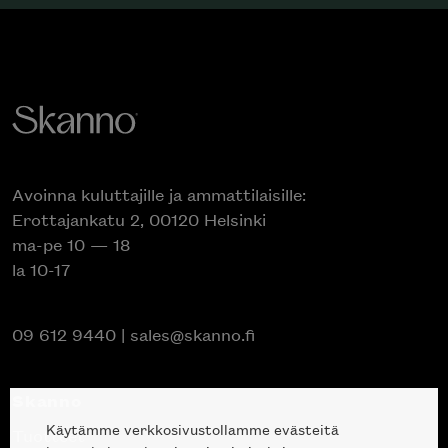
Avoinna kuluttajille ja ammattilaisille:
Erottajankatu 2, 00120 Helsinki
ma-pe 10 — 18
la 10-17
09 612 9440
|
sales@skanno.fi
Skanno
Käytämme verkkosivustollamme evästeitä
Tuotteet