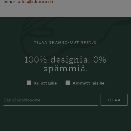
lisää:
sales@skanno.fi
.
TILAA SKANNO-UUTISKIRJE
100% designia. 0%
spämmiä.
Kuluttajille
Ammattilaisille
TILAA