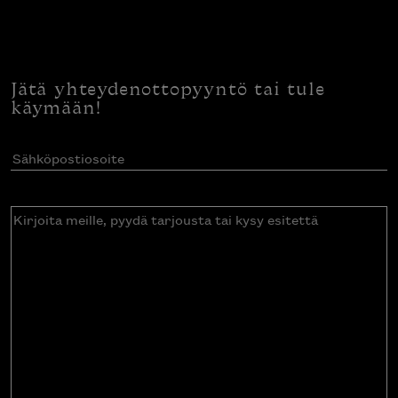
Jätä yhteydenottopyyntö tai tule
käymään!
Sähköpostiosoite
(Pakollinen)
Kirjoita
meille,
pyydä
tarjousta
tai
kysy
esitettä