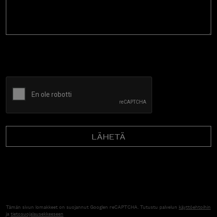
CAPTCHA
Tämän sivun lomakkeet on suojannut Googlen reCAPTCHA. Tutustu palvelun
käyttöehtoihin
ja
tietosuojalausekkeeseen