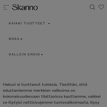
KAIKKI TUOTTEET
Haku
BOSA
Type 2 or more characters for results.
KALLEIN ENSIN
Hakusi
ei tuottanut tuloksia. Tiesithän, että
edustamiemme merkkien valikoima on
kokonaisuudessaan tilattavissa kauttamme, vaikkei
se löytyisi nettisivujemme tuotevalikoimasta. Kysy