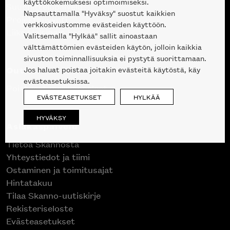
käyttökokemuksesi optimoimiseksi.
Suunnittelupalvelu
Napsauttamalla "Hyväksy" suostut kaikkien
Projektimyynti
verkkosivustomme evästeiden käyttöön.
Liike Helsingin keskustassa
Valitsemalla "Hylkää" sallit ainoastaan
välttämättömien evästeiden käytön, jolloin kaikkia
sivuston toiminnallisuuksia ei pystytä suorittamaan.
Outlet
Jos haluat poistaa joitakin evästeitä käytöstä, käy
evästeasetuksissa.
Poistuvat mallikappaleet
EVÄSTEASETUKSET
HYLKÄÄ
HYVÄKSY
Asiakaspalvelu
Tietoa Skannosta
Yhteystiedot ja tiimi
Ostaminen ja toimitusajat
Hintatakuu
Tilaa Skanno-uutiskirje
Rekisteriseloste
Evästeasetukset