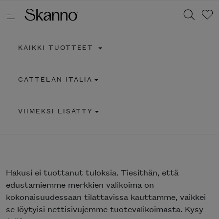
KAIKKI TUOTTEET
Haku
CATTELAN ITALIA
Type 2 or more characters for results.
VIIMEKSI LISÄTTY
Hakusi
ei tuottanut tuloksia. Tiesithän, että
edustamiemme merkkien valikoima on
kokonaisuudessaan tilattavissa kauttamme, vaikkei
se löytyisi nettisivujemme tuotevalikoimasta. Kysy