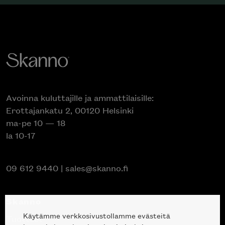
Avoinna kuluttajille ja ammattilaisille:
Erottajankatu 2, 00120 Helsinki
ma-pe 10 — 18
la 10-17
09 612 9440
|
sales@skanno.fi
Skanno
Käytämme verkkosivustollamme evästeitä
Tuotteet