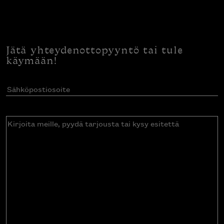
Jätä yhteydenottopyyntö tai tule
käymään!
Sähköpostiosoite
(Pakollinen)
Kirjoita
meille,
pyydä
tarjousta
tai
kysy
esitettä