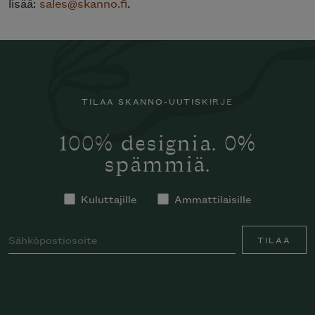
lisää:
sales@skanno.fi
.
TILAA SKANNO-UUTISKIRJE
100% designia. 0%
spämmiä.
Kuluttajille
Ammattilaisille
TILAA