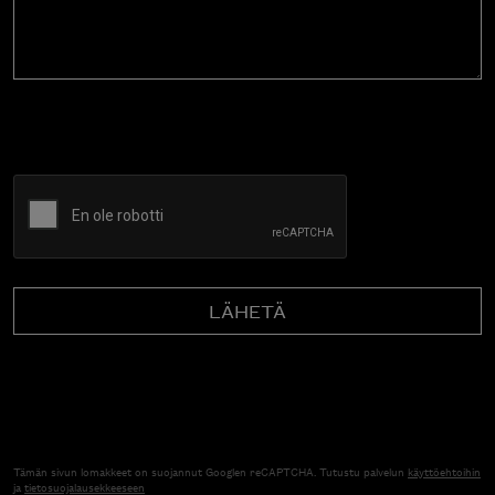
CAPTCHA
Tämän sivun lomakkeet on suojannut Googlen reCAPTCHA. Tutustu palvelun
käyttöehtoihin
ja
tietosuojalausekkeeseen