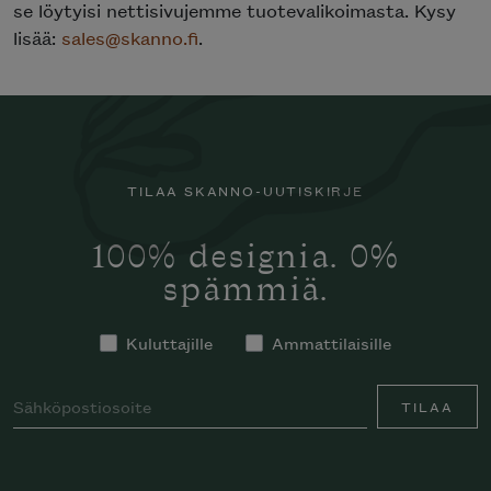
se löytyisi nettisivujemme tuotevalikoimasta. Kysy
lisää:
sales@skanno.fi
.
TILAA SKANNO-UUTISKIRJE
100% designia. 0%
spämmiä.
Kuluttajille
Ammattilaisille
TILAA