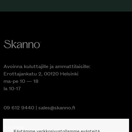
Avoinna kuluttajille ja ammattilaisille:
Erottajankatu 2, 00120 Helsinki
ma-pe 10 — 18
la 10-17
09 612 9440
|
sales@skanno.fi
Skanno
Käytämme verkkosivustollamme evästeitä