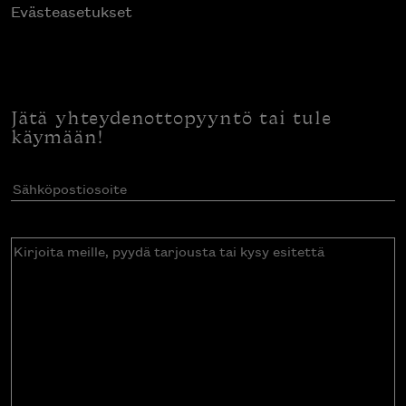
Evästeasetukset
Jätä yhteydenottopyyntö tai tule
käymään!
Sähköpostiosoite
(Pakollinen)
Kirjoita
meille,
pyydä
tarjousta
tai
kysy
esitettä