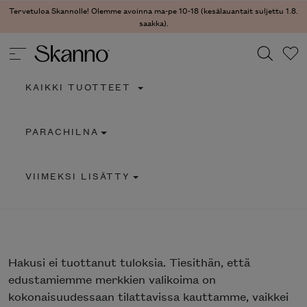
Tervetuloa Skannolle! Olemme avoinna ma-pe 10-18 (kesälauantait suljettu 1.8.
saakka).
KAIKKI TUOTTEET
Haku
PARACHILNA
Type 2 or more characters for results.
VIIMEKSI LISÄTTY
Hakusi
ei tuottanut tuloksia. Tiesithän, että
edustamiemme merkkien valikoima on
kokonaisuudessaan tilattavissa kauttamme, vaikkei