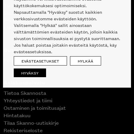
Tuotteet
käyttökokemuksesi optimoimiseksi.
Napsauttamalla "Hyväksy" suostut kaikkien
Suunnittelupalvelu
verkkosivustomme evästeiden käyttöön.
Projektimyynti
Valitsemalla "Hylkää" sallit ainoastaan
Liike Helsingin keskustassa
välttämättömien evästeiden käytön, jolloin kaikkia
sivuston toiminnallisuuksia ei pystytä suorittamaan.
Jos haluat poistaa joitakin evästeitä käytöstä, käy
Outlet
evästeasetuksissa.
Poistuvat mallikappaleet
EVÄSTEASETUKSET
HYLKÄÄ
HYVÄKSY
Asiakaspalvelu
Tietoa Skannosta
Yhteystiedot ja tiimi
Ostaminen ja toimitusajat
Hintatakuu
Tilaa Skanno-uutiskirje
Rekisteriseloste