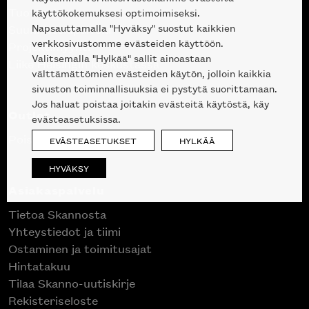
Tuotteet
käyttökokemuksesi optimoimiseksi.
Napsauttamalla "Hyväksy" suostut kaikkien
Suunnittelupalvelu
verkkosivustomme evästeiden käyttöön.
Projektimyynti
Valitsemalla "Hylkää" sallit ainoastaan
Liike Helsingin keskustassa
välttämättömien evästeiden käytön, jolloin kaikkia
sivuston toiminnallisuuksia ei pystytä suorittamaan.
Jos haluat poistaa joitakin evästeitä käytöstä, käy
Outlet
evästeasetuksissa.
Poistuvat mallikappaleet
EVÄSTEASETUKSET
HYLKÄÄ
HYVÄKSY
Asiakaspalvelu
Tietoa Skannosta
Yhteystiedot ja tiimi
Ostaminen ja toimitusajat
Hintatakuu
Tilaa Skanno-uutiskirje
Rekisteriseloste