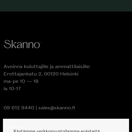
Avoinna kuluttajille ja ammattilaisille:
Erottajankatu 2, 00120 Helsinki
ma-pe 10 — 18
la 10-17
09 612 9440
|
sales@skanno.fi
Skanno
Käytämme verkkosivustollamme evästeitä