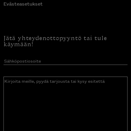
Evästeasetukset
Jätä yhteydenottopyyntö tai tule
käymään!
Sähköpostiosoite
(Pakollinen)
Kirjoita
meille,
pyydä
tarjousta
tai
kysy
esitettä