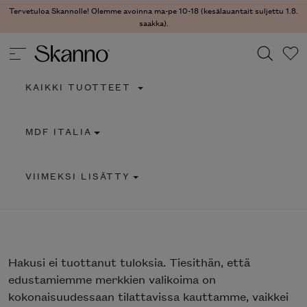
Tervetuloa Skannolle! Olemme avoinna ma-pe 10-18 (kesälauantait suljettu 1.8.
saakka).
KAIKKI TUOTTEET
Haku
MDF ITALIA
Type 2 or more characters for results.
VIIMEKSI LISÄTTY
Hakusi
ei tuottanut tuloksia. Tiesithän, että
edustamiemme merkkien valikoima on
kokonaisuudessaan tilattavissa kauttamme, vaikkei