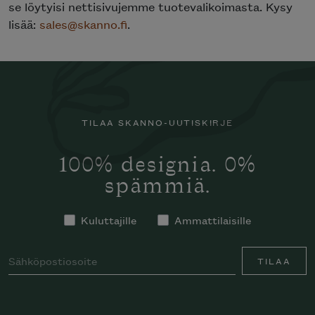
se löytyisi nettisivujemme tuotevalikoimasta. Kysy
lisää:
sales@skanno.fi
.
TILAA SKANNO-UUTISKIRJE
100% designia. 0%
spämmiä.
Kuluttajille
Ammattilaisille
TILAA