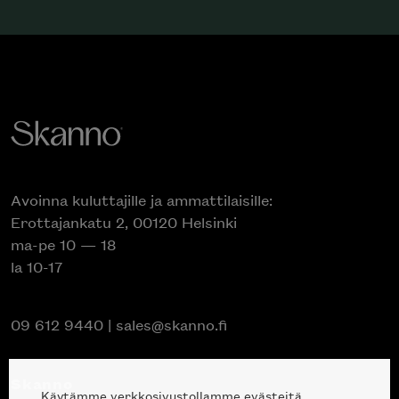
Avoinna kuluttajille ja ammattilaisille:
Erottajankatu 2, 00120 Helsinki
ma-pe 10 — 18
la 10-17
09 612 9440
|
sales@skanno.fi
Skanno
Käytämme verkkosivustollamme evästeitä