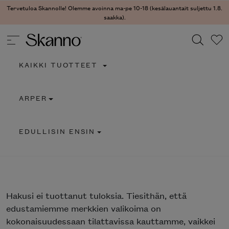
Tervetuloa Skannolle! Olemme avoinna ma-pe 10-18 (kesälauantait suljettu 1.8.
saakka).
KAIKKI TUOTTEET
Haku
ARPER
Type 2 or more characters for results.
EDULLISIN ENSIN
Hakusi
ei tuottanut tuloksia. Tiesithän, että
edustamiemme merkkien valikoima on
kokonaisuudessaan tilattavissa kauttamme, vaikkei