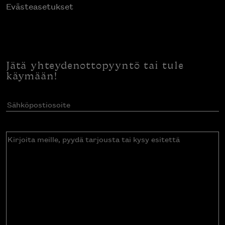
Evästeasetukset
Jätä yhteydenottopyyntö tai tule
käymään!
Sähköpostiosoite
(Pakollinen)
Kirjoita
meille,
pyydä
tarjousta
tai
kysy
esitettä