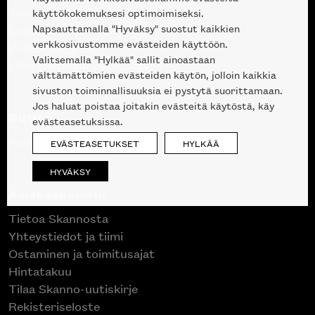
Tuotteet
käyttökokemuksesi optimoimiseksi.
Napsauttamalla "Hyväksy" suostut kaikkien
Suunnittelupalvelu
verkkosivustomme evästeiden käyttöön.
Projektimyynti
Valitsemalla "Hylkää" sallit ainoastaan
Liike Helsingin keskustassa
välttämättömien evästeiden käytön, jolloin kaikkia
sivuston toiminnallisuuksia ei pystytä suorittamaan.
Jos haluat poistaa joitakin evästeitä käytöstä, käy
Outlet
evästeasetuksissa.
Poistuvat mallikappaleet
EVÄSTEASETUKSET
HYLKÄÄ
HYVÄKSY
Asiakaspalvelu
Tietoa Skannosta
Yhteystiedot ja tiimi
Ostaminen ja toimitusajat
Hintatakuu
Tilaa Skanno-uutiskirje
Rekisteriseloste