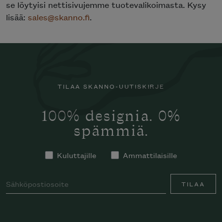
se löytyisi nettisivujemme tuotevalikoimasta. Kysy
lisää:
sales@skanno.fi
.
TILAA SKANNO-UUTISKIRJE
100% designia. 0%
spämmiä.
Kuluttajille
Ammattilaisille
TILAA