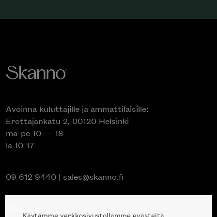
Avoinna kuluttajille ja ammattilaisille:
Erottajankatu 2, 00120 Helsinki
ma-pe 10 — 18
la 10-17
09 612 9440
|
sales@skanno.fi
Skanno
Käytämme verkkosivustollamme evästeitä