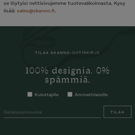
se löytyisi nettisivujemme tuotevalikoimasta. Kysy
lisää:
sales@skanno.fi
.
TILAA SKANNO-UUTISKIRJE
100% designia. 0%
spämmiä.
Kuluttajille
Ammattilaisille
TILAA