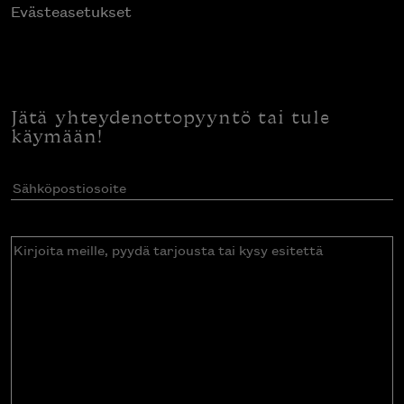
Evästeasetukset
Jätä yhteydenottopyyntö tai tule
käymään!
Sähköpostiosoite
(Pakollinen)
Kirjoita
meille,
pyydä
tarjousta
tai
kysy
esitettä