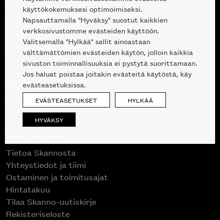
Tuotteet
käyttökokemuksesi optimoimiseksi.
Napsauttamalla "Hyväksy" suostut kaikkien
Suunnittelupalvelu
verkkosivustomme evästeiden käyttöön.
Projektimyynti
Valitsemalla "Hylkää" sallit ainoastaan
Liike Helsingin keskustassa
välttämättömien evästeiden käytön, jolloin kaikkia
sivuston toiminnallisuuksia ei pystytä suorittamaan.
Jos haluat poistaa joitakin evästeitä käytöstä, käy
Outlet
evästeasetuksissa.
Poistuvat mallikappaleet
EVÄSTEASETUKSET
HYLKÄÄ
HYVÄKSY
Asiakaspalvelu
Tietoa Skannosta
Yhteystiedot ja tiimi
Ostaminen ja toimitusajat
Hintatakuu
Tilaa Skanno-uutiskirje
Rekisteriseloste