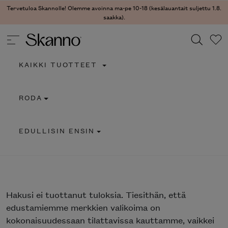
Tervetuloa Skannolle! Olemme avoinna ma-pe 10-18 (kesälauantait suljettu 1.8.
saakka).
KAIKKI TUOTTEET
Haku
RODA
Type 2 or more characters for results.
EDULLISIN ENSIN
Hakusi
ei tuottanut tuloksia. Tiesithän, että
edustamiemme merkkien valikoima on
kokonaisuudessaan tilattavissa kauttamme, vaikkei