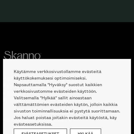
Käytämme verkkosivustollamme evästeitä
Avoinna kuluttajille ja ammattilaisille:
käyttökokemuksesi optimoimiseksi.
Napsauttamalla "Hyväksy" suostut kaikkien
Erottajankatu 2, 00120 Helsinki
verkkosivustomme evästeiden käyttöön.
ma-pe 10 — 18
Valitsemalla "Hylkää" sallit ainoastaan
la 10-17
välttämättömien evästeiden käytön, jolloin kaikkia
sivuston toiminnallisuuksia ei pystytä suorittamaan.
Jos haluat poistaa joitakin evästeitä käytöstä, käy
09 612 9440
|
sales@skanno.fi
evästeasetuksissa.
EVÄSTEASETUKSET
HYLKÄÄ