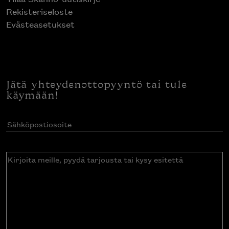
Rekisteriseloste
Evästeasetukset
Jätä yhteydenottopyyntö tai tule
käymään!
Sähköpostiosoite
(Pakollinen)
Kirjoita
meille,
pyydä
tarjousta
tai
kysy