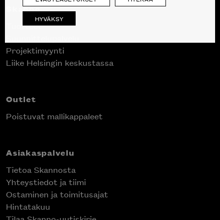
Skanno
HYVÄKSY
Tuotteet
Suunnittelupalvelu
Projektimyynti
Liike Helsingin keskustassa
Outlet
Poistuvat mallikappaleet
Asiakaspalvelu
Tietoa Skannosta
Yhteystiedot ja tiimi
Ostaminen ja toimitusajat
Hintatakuu
Tilaa Skanno-uutiskirje