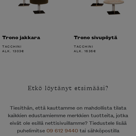
Trono jakkara
Trono sivupöytä
TACCHINI
TACCHINI
ALK.
1303
€
ALK.
1636
€
Etkö löytänyt etsimääsi?
Tiesithän, että kauttamme on mahdollista tilata
kaikkien edustamiemme merkkien tuotteita, jotka
eivät ole esillä nettisivuillamme? Tiedustele lisää
puhelimitse
09 612 9440
tai sähköpostilla