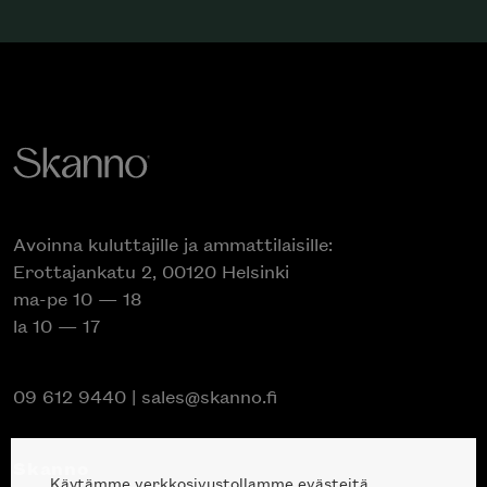
Avoinna kuluttajille ja ammattilaisille:
Erottajankatu 2, 00120 Helsinki
ma-pe 10 — 18
la 10 — 17
09 612 9440
|
sales@skanno.fi
Skanno
Käytämme verkkosivustollamme evästeitä