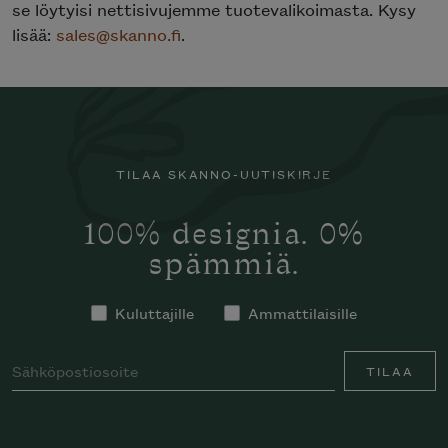
se löytyisi nettisivujemme tuotevalikoimasta. Kysy
lisää:
sales@skanno.fi
.
TILAA SKANNO-UUTISKIRJE
100% designia. 0%
spämmiä.
Kuluttajille
Ammattilaisille
TILAA