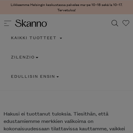
Liikkeemme Helsingin keskustassa palvelee ma–pe 10–18 sekä la 10–17.
Tervetuloa!
KAIKKI TUOTTEET
Haku
ZILENZIO
Type 2 or more characters for results.
EDULLISIN ENSIN
Hakusi
ei tuottanut tuloksia. Tiesithän, että
edustamiemme merkkien valikoima on
kokonaisuudessaan tilattavissa kauttamme, vaikkei