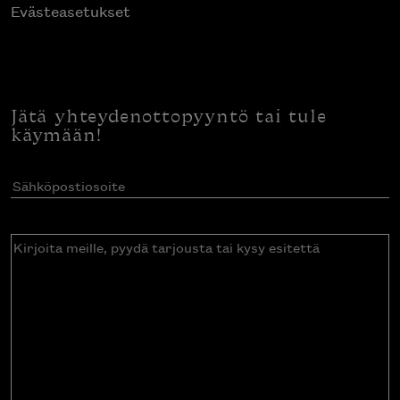
Evästeasetukset
Jätä yhteydenottopyyntö tai tule
käymään!
Sähköpostiosoite
(Pakollinen)
Kirjoita
meille,
pyydä
tarjousta
tai
kysy
esitettä