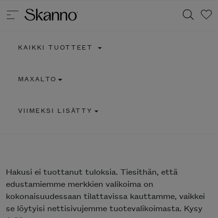
KAIKKI TUOTTEET
Haku
MAXALTO
Type 2 or more characters for results.
VIIMEKSI LISÄTTY
Hakusi
ei tuottanut tuloksia. Tiesithän, että
edustamiemme merkkien valikoima on
kokonaisuudessaan tilattavissa kauttamme, vaikkei
se löytyisi nettisivujemme tuotevalikoimasta. Kysy