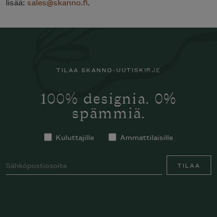
lisää:
sales@skanno.fi
.
TILAA SKANNO-UUTISKIRJE
100% designia. 0%
spämmiä.
Kuluttajille
Ammattilaisille
TILAA