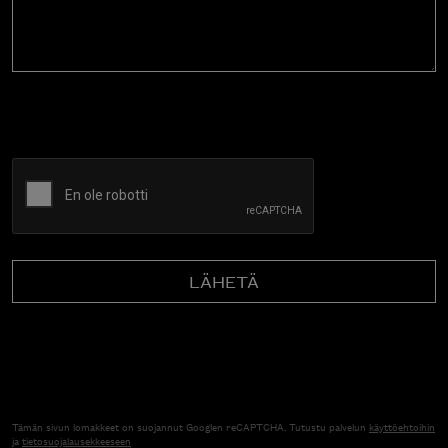
CAPTCHA
Tämän sivun lomakkeet on suojannut Googlen reCAPTCHA. Tutustu palvelun
käyttöehtoihin
ja
tietosuojalausekkeeseen