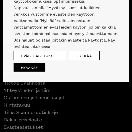
käyttökokemuksesi optimoimiseksi.
Suunnittelupalvelu
Napsauttamalla "Hyväksy" suostut kaikkien
Projektimyynti
verkkosivustomme evästeiden käyttöön.
Liike Helsingin keskustassa
Valitsemalla "Hylkää" sallit ainoastaan
välttämättömien evästeiden käytön, jolloin kaikkia
sivuston toiminnallisuuksia ei pystytä suorittamaan.
Outlet
Jos haluat poistaa joitakin evästeitä käytöstä, käy
evästeasetuksissa.
Poistuvat mallikappaleet
EVÄSTEASETUKSET
HYLKÄÄ
HYVÄKSY
Asiakaspalvelu
Tietoa Skannosta
Yhteystiedot ja tiimi
Ostaminen ja toimitusajat
Hintatakuu
Tilaa Skanno-uutiskirje
Rekisteriseloste
Evästeasetukset