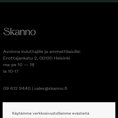
Avoinna kuluttajille ja ammattilaisille:
Erottajankatu 2, 00120 Helsinki
ma-pe 10 — 18
la 10-17
09 612 9440
|
sales@skanno.fi
Skanno
Käytämme verkkosivustollamme evästeitä
Tuotteet