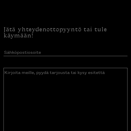
Jätä yhteydenottopyyntö tai tule
käymään!
Sähköpostiosoite
(Pakollinen)
Kirjoita
meille,
pyydä
tarjousta
tai
kysy
esitettä