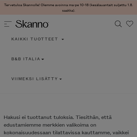
Tervetuloa Skannolle! Olemme avoinna ma-pe 10-18 (kesälauantait suljettu 1.8.
saakka).
KAIKKI TUOTTEET
Haku
B&B ITALIA
Type 2 or more characters for results.
VIIMEKSI LISÄTTY
Hakusi
ei tuottanut tuloksia. Tiesithän, että
edustamiemme merkkien valikoima on
kokonaisuudessaan tilattavissa kauttamme, vaikkei