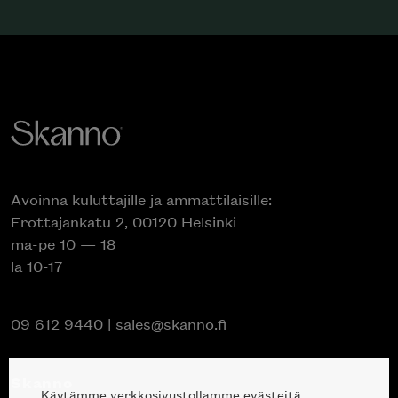
Avoinna kuluttajille ja ammattilaisille:
Erottajankatu 2, 00120 Helsinki
ma-pe 10 — 18
la 10-17
09 612 9440
|
sales@skanno.fi
Skanno
Käytämme verkkosivustollamme evästeitä