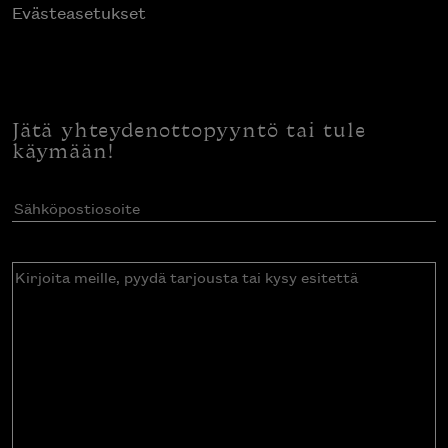
Evästeasetukset
Jätä yhteydenottopyyntö tai tule
käymään!
Sähköpostiosoite
(Pakollinen)
Kirjoita
meille,
pyydä
tarjousta
tai
kysy
esitettä