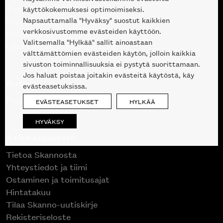
Tuotteet
käyttökokemuksesi optimoimiseksi.
Napsauttamalla "Hyväksy" suostut kaikkien
Suunnittelupalvelu
verkkosivustomme evästeiden käyttöön.
Projektimyynti
Valitsemalla "Hylkää" sallit ainoastaan
Liike Helsingin keskustassa
välttämättömien evästeiden käytön, jolloin kaikkia
sivuston toiminnallisuuksia ei pystytä suorittamaan.
Jos haluat poistaa joitakin evästeitä käytöstä, käy
Outlet
evästeasetuksissa.
Poistuvat mallikappaleet
EVÄSTEASETUKSET
HYLKÄÄ
HYVÄKSY
Asiakaspalvelu
Tietoa Skannosta
Yhteystiedot ja tiimi
Ostaminen ja toimitusajat
Hintatakuu
Tilaa Skanno-uutiskirje
Rekisteriseloste