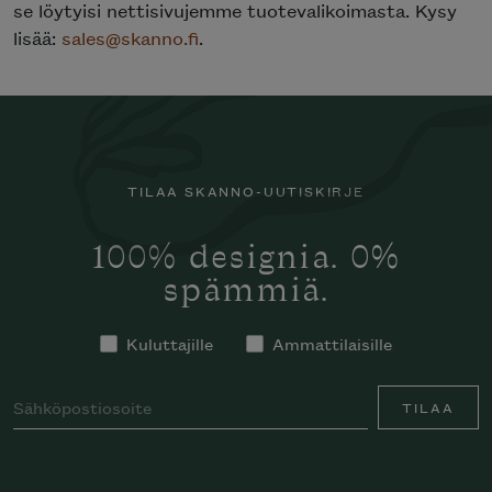
se löytyisi nettisivujemme tuotevalikoimasta. Kysy
lisää:
sales@skanno.fi
.
TILAA SKANNO-UUTISKIRJE
100% designia. 0%
spämmiä.
Kuluttajille
Ammattilaisille
TILAA