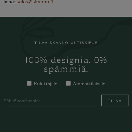
lisää:
sales@skanno.fi
.
TILAA SKANNO-UUTISKIRJE
100% designia. 0%
spämmiä.
Kuluttajille
Ammattilaisille
TILAA