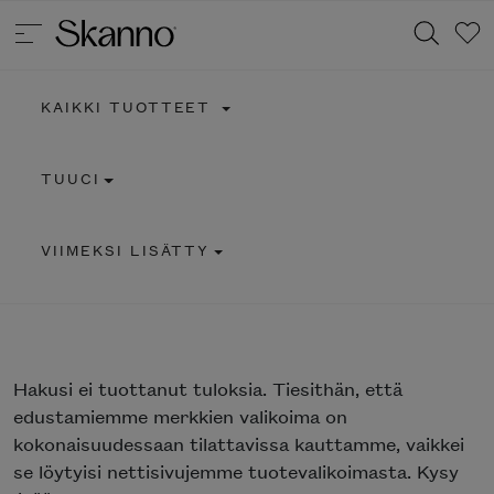
KAIKKI TUOTTEET
Haku
TUUCI
Type 2 or more characters for results.
VIIMEKSI LISÄTTY
Hakusi
ei tuottanut tuloksia. Tiesithän, että
edustamiemme merkkien valikoima on
kokonaisuudessaan tilattavissa kauttamme, vaikkei
se löytyisi nettisivujemme tuotevalikoimasta. Kysy