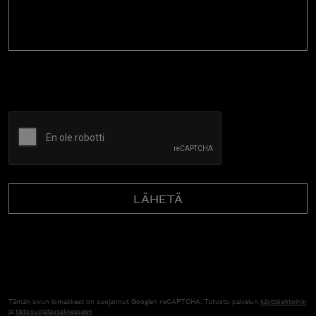
CAPTCHA
Tämän sivun lomakkeet on suojannut Googlen reCAPTCHA. Tutustu palvelun
käyttöehtoihin
ja
tietosuojalausekkeeseen