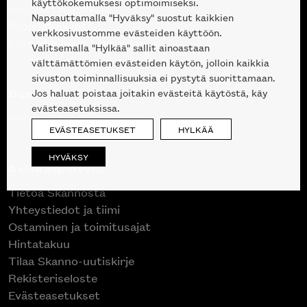
käyttökokemuksesi optimoimiseksi.
Suunnittelupalvelu
Napsauttamalla "Hyväksy" suostut kaikkien
Projektimyynti
verkkosivustomme evästeiden käyttöön.
Liike Helsingin keskustassa
Valitsemalla "Hylkää" sallit ainoastaan
välttämättömien evästeiden käytön, jolloin kaikkia
sivuston toiminnallisuuksia ei pystytä suorittamaan.
Outlet
Jos haluat poistaa joitakin evästeitä käytöstä, käy
evästeasetuksissa.
Poistuvat mallikappaleet
EVÄSTEASETUKSET
HYLKÄÄ
HYVÄKSY
Asiakaspalvelu
Tietoa Skannosta
Yhteystiedot ja tiimi
Ostaminen ja toimitusajat
Hintatakuu
Tilaa Skanno-uutiskirje
Rekisteriseloste
Evästeasetukset