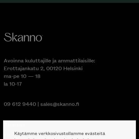
Avoinna kuluttajille ja ammattilaisille:
Erottajankatu 2, 00120 Helsinki
ma-pe 10 — 18
la 10-17
09 612 9440
|
sales@skanno.fi
Skanno
Käytämme verkkosivustollamme evästeitä
Tuotteet