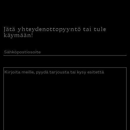
Jätä yhteydenottopyyntö tai tule
käymään!
Sähköpostiosoite
(Pakollinen)
Kirjoita
meille,
pyydä
tarjousta
tai
kysy
esitettä