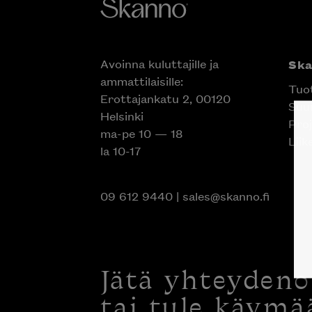
Avoinna kuluttajille ja
Sk
ammattilaisille:
Tuo
Erottajankatu 2, 00120
Suun
Helsinki
Proj
ma-pe 10 — 18
Liik
la 10-17
09 612 9440
|
sales@skanno.fi
Jätä yhteyden
tai tule käymä