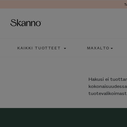
T
Haku
KAIKKI TUOTTEET
MAXALTO
Type 2 or more characters fo
Hakusi
ei tuotta
kokonaisuudessaa
tuotevalikoimasta