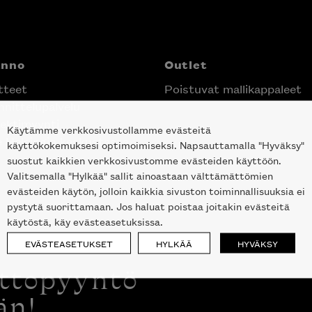
anno
Outlet
tteet
Poistuvat mallikappaleet
nittelupalvelu
ektimyynti
Käytämme verkkosivustollamme evästeitä
e Helsingin keskustassa
käyttökokemuksesi optimoimiseksi. Napsauttamalla "Hyväksy"
suostut kaikkien verkkosivustomme evästeiden käyttöön.
Valitsemalla "Hylkää" sallit ainoastaan välttämättömien
evästeiden käytön, jolloin kaikkia sivuston toiminnallisuuksia ei
pystytä suorittamaan. Jos haluat poistaa joitakin evästeitä
käytöstä, käy evästeasetuksissa.
EVÄSTEASETUKSET
HYLKÄÄ
HYVÄKSY
ottopyyntö
än!