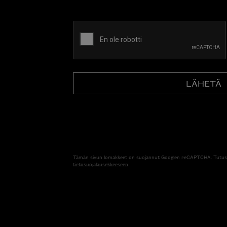
CAPTCHA
Tämän sivun lomakkeet on suojannut Googlen reCAPTCHA. Tutus
tietosuojalausekkeeseen