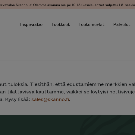
ervetuloa Skannolle! Olemme avoinna ma-pe 10-18 (kesälauantait suljettu 1.8. saakka
Inspiraatio
Tuotteet
Tuotemerkit
Palvelut
r results.
nut tuloksia. Tiesithän, että edustamiemme merkkien va
n tilattavissa kauttamme, vaikkei se löytyisi nettisivu
. Kysy lisää:
sales@skanno.fi
.