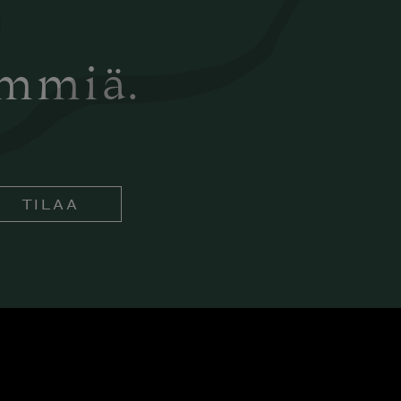
ämmiä.
TILAA