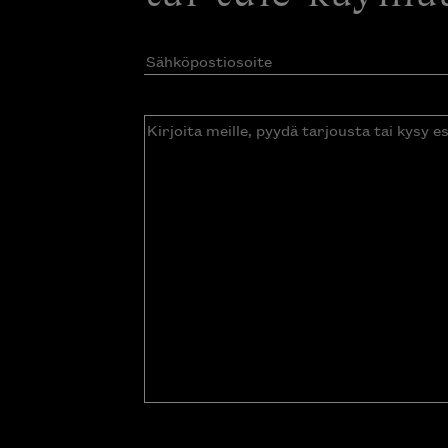
Sähköpostiosoite
(Pakollinen)
Kirjoita
meille,
pyydä
tarjousta
tai
kysy
esitettä