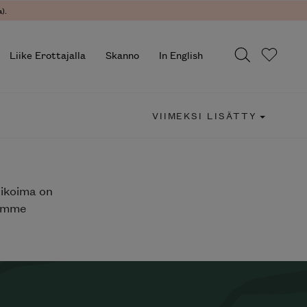
).
Liike Erottajalla
Skanno
In English
VIIMEKSI LISÄTTY
likoima on
jemme