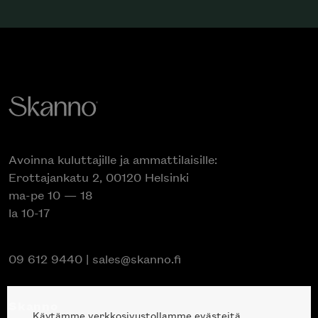
Avoinna kuluttajille ja ammattilaisille:
Erottajankatu 2, 00120 Helsinki
ma-pe 10 — 18
la 10-17
09 612 9440
|
sales@skanno.fi
Skanno
Käytämme verkkosivustollamme evästeitä