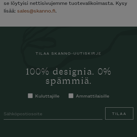
se löytyisi nettisivujemme tuotevalikoimasta. Kysy
lisää:
sales@skanno.fi
.
TILAA SKANNO-UUTISKIRJE
100% designia. 0%
spämmiä.
Kuluttajille
Ammattilaisille
TILAA