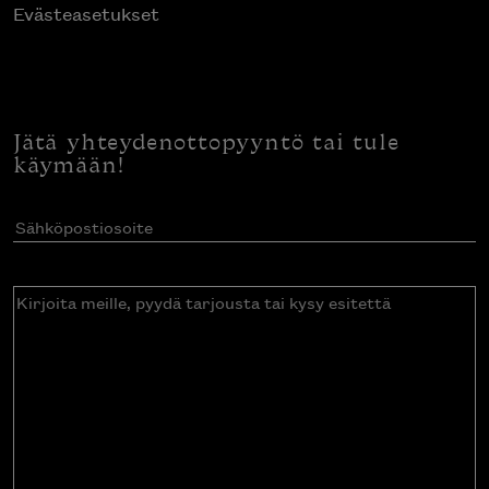
Evästeasetukset
Jätä yhteydenottopyyntö tai tule
käymään!
Sähköpostiosoite
(Pakollinen)
Kirjoita
meille,
pyydä
tarjousta
tai
kysy
esitettä