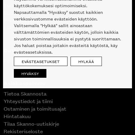
Tuotteet
käyttökokemuksesi optimoimiseksi.
Napsauttamalla "Hyväksy" suostut kaikkien
Suunnittelupalvelu
verkkosivustomme evästeiden käyttöön.
Projektimyynti
Valitsemalla "Hylkää" sallit ainoastaan
Liike Helsingin keskustassa
välttämättömien evästeiden käytön, jolloin kaikkia
sivuston toiminnallisuuksia ei pystytä suorittamaan.
Jos haluat poistaa joitakin evästeitä käytöstä, käy
Outlet
evästeasetuksissa.
Poistuvat mallikappaleet
EVÄSTEASETUKSET
HYLKÄÄ
HYVÄKSY
Asiakaspalvelu
Tietoa Skannosta
Yhteystiedot ja tiimi
Ostaminen ja toimitusajat
Hintatakuu
Tilaa Skanno-uutiskirje
Rekisteriseloste