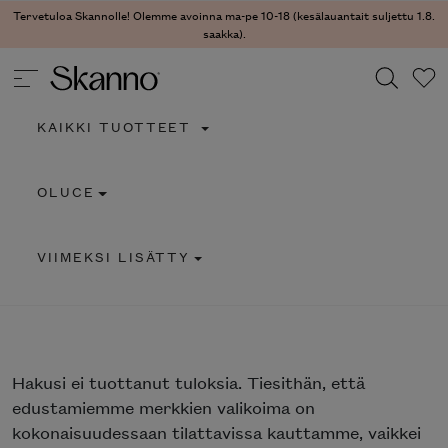
Tervetuloa Skannolle! Olemme avoinna ma-pe 10-18 (kesälauantait suljettu 1.8.
saakka).
KAIKKI TUOTTEET
Haku
OLUCE
Type 2 or more characters for results.
VIIMEKSI LISÄTTY
Hakusi
ei tuottanut tuloksia. Tiesithän, että
edustamiemme merkkien valikoima on
kokonaisuudessaan tilattavissa kauttamme, vaikkei