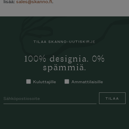
lisää:
sales@skanno.fi
.
TILAA SKANNO-UUTISKIRJE
100% designia. 0%
spämmiä.
Kuluttajille
Ammattilaisille
TILAA