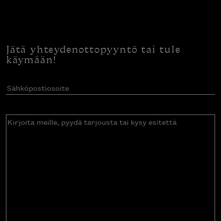
Jätä yhteydenottopyyntö tai tule
käymään!
Sähköpostiosoite
(Pakollinen)
Kirjoita
meille,
pyydä
tarjousta
tai
kysy
esitettä