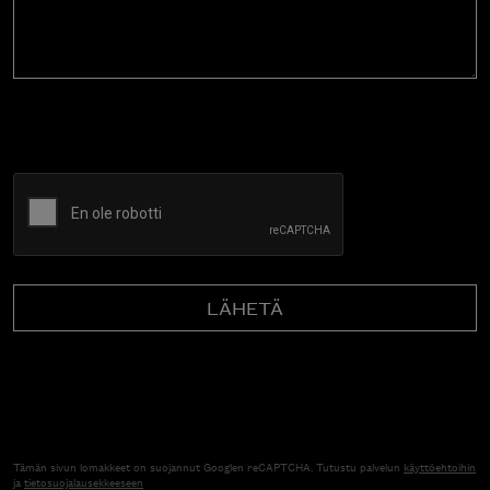
CAPTCHA
Tämän sivun lomakkeet on suojannut Googlen reCAPTCHA. Tutustu palvelun
käyttöehtoihin
ja
tietosuojalausekkeeseen