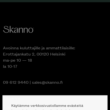
Avoinna kuluttajille ja ammattilaisille:
Erottajankatu 2, 00120 Helsinki
ma-pe 10 — 18
la 10-17
09 612 9440
|
sales@skanno.fi
Skanno
Käytämme verkkosivustollamme evästeitä
Tuotteet