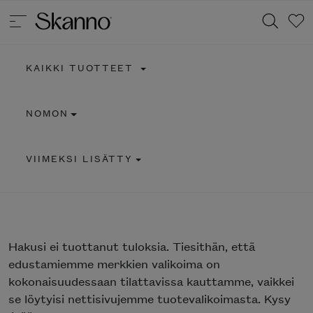
KAIKKI TUOTTEET
Haku
NOMON
Type 2 or more characters for results.
VIIMEKSI LISÄTTY
Hakusi
ei tuottanut tuloksia. Tiesithän, että
edustamiemme merkkien valikoima on
kokonaisuudessaan tilattavissa kauttamme, vaikkei
se löytyisi nettisivujemme tuotevalikoimasta. Kysy