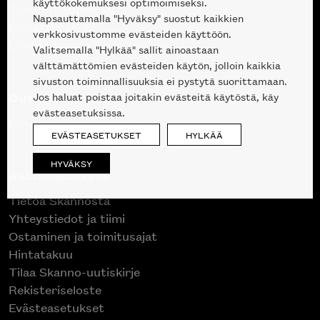
käyttökokemuksesi optimoimiseksi.
Suunnittelupalvelu
Napsauttamalla "Hyväksy" suostut kaikkien
Projektimyynti
verkkosivustomme evästeiden käyttöön.
Liike Helsingin keskustassa
Valitsemalla "Hylkää" sallit ainoastaan
välttämättömien evästeiden käytön, jolloin kaikkia
sivuston toiminnallisuuksia ei pystytä suorittamaan.
Outlet
Jos haluat poistaa joitakin evästeitä käytöstä, käy
evästeasetuksissa.
Poistuvat mallikappaleet
EVÄSTEASETUKSET
HYLKÄÄ
HYVÄKSY
Asiakaspalvelu
Tietoa Skannosta
Yhteystiedot ja tiimi
Ostaminen ja toimitusajat
Hintatakuu
Tilaa Skanno-uutiskirje
Rekisteriseloste
Evästeasetukset