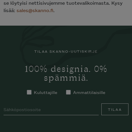
se löytyisi nettisivujemme tuotevalikoimasta. Kysy
lisää:
sales@skanno.fi
.
TILAA SKANNO-UUTISKIRJE
100% designia. 0%
spämmiä.
Kuluttajille
Ammattilaisille
TILAA