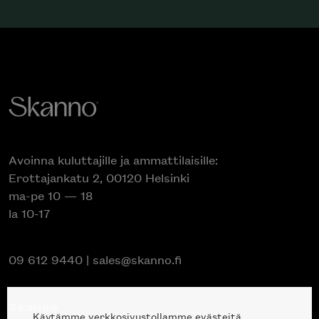
Avoinna kuluttajille ja ammattilaisille:
Erottajankatu 2, 00120 Helsinki
ma-pe 10 — 18
la 10-17
09 612 9440
|
sales@skanno.fi
Skanno
Käytämme verkkosivustollamme evästeitä