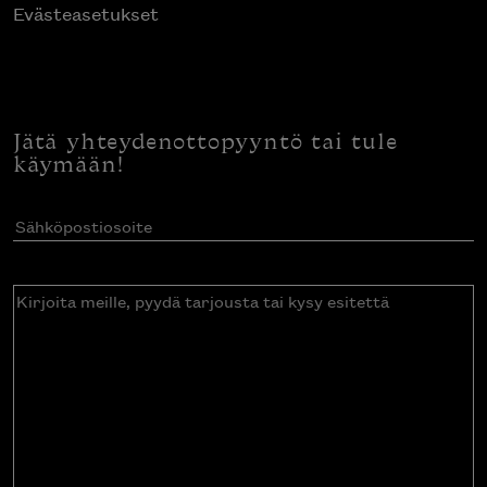
Evästeasetukset
Jätä yhteydenottopyyntö tai tule
käymään!
Sähköpostiosoite
(Pakollinen)
Kirjoita
meille,
pyydä
tarjousta
tai
kysy
esitettä