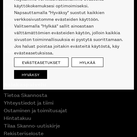
Tuotteet
käyttökokemuksesi optimoimiseksi.
Napsauttamalla "Hyväksy" suostut kaikkien
Suunnittelupalvelu
verkkosivustomme evästeiden käyttöön.
Projektimyynti
Valitsemalla "Hylkää" sallit ainoastaan
Liike Helsingin keskustassa
välttämättömien evästeiden käytön, jolloin kaikkia
sivuston toiminnallisuuksia ei pystytä suorittamaan.
Jos haluat poistaa joitakin evästeitä käytöstä, käy
Outlet
evästeasetuksissa.
Poistuvat mallikappaleet
EVÄSTEASETUKSET
HYLKÄÄ
HYVÄKSY
Asiakaspalvelu
Tietoa Skannosta
Yhteystiedot ja tiimi
Ostaminen ja toimitusajat
Hintatakuu
Tilaa Skanno-uutiskirje
Rekisteriseloste