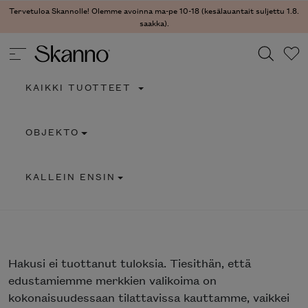
Tervetuloa Skannolle! Olemme avoinna ma-pe 10-18 (kesälauantait suljettu 1.8.
saakka).
KAIKKI TUOTTEET
Haku
OBJEKTO
Type 2 or more characters for results.
KALLEIN ENSIN
Hakusi
ei tuottanut tuloksia. Tiesithän, että
edustamiemme merkkien valikoima on
kokonaisuudessaan tilattavissa kauttamme, vaikkei