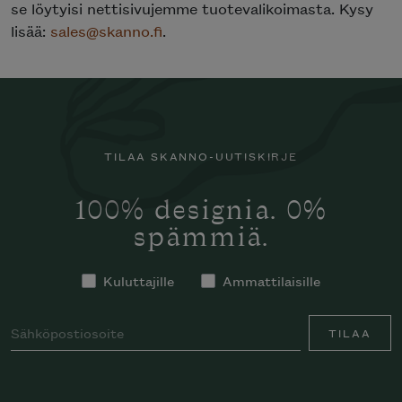
se löytyisi nettisivujemme tuotevalikoimasta. Kysy
lisää:
sales@skanno.fi
.
TILAA SKANNO-UUTISKIRJE
100% designia. 0%
spämmiä.
Kuluttajille
Ammattilaisille
TILAA