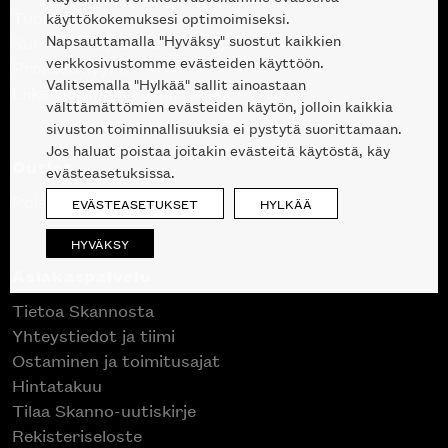
Tuotteet
käyttökokemuksesi optimoimiseksi.
Napsauttamalla "Hyväksy" suostut kaikkien
Suunnittelupalvelu
verkkosivustomme evästeiden käyttöön.
Projektimyynti
Valitsemalla "Hylkää" sallit ainoastaan
Liike Helsingin keskustassa
välttämättömien evästeiden käytön, jolloin kaikkia
sivuston toiminnallisuuksia ei pystytä suorittamaan.
Jos haluat poistaa joitakin evästeitä käytöstä, käy
Outlet
evästeasetuksissa.
Poistuvat mallikappaleet
EVÄSTEASETUKSET
HYLKÄÄ
HYVÄKSY
Asiakaspalvelu
Tietoa Skannosta
Yhteystiedot ja tiimi
Ostaminen ja toimitusajat
Hintatakuu
Tilaa Skanno-uutiskirje
Rekisteriseloste