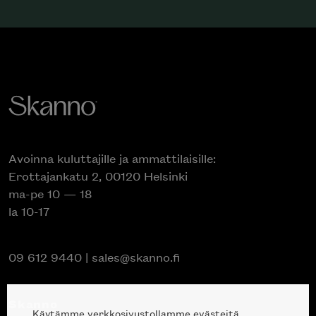
Avoinna kuluttajille ja ammattilaisille:
Erottajankatu 2, 00120 Helsinki
ma-pe 10 — 18
la 10-17
09 612 9440
|
sales@skanno.fi
Skanno
Käytämme verkkosivustollamme evästeitä