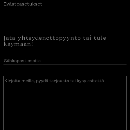
Evästeasetukset
Jätä yhteydenottopyyntö tai tule
käymään!
Sähköpostiosoite
(Pakollinen)
Kirjoita
meille,
pyydä
tarjousta
tai
kysy
esitettä