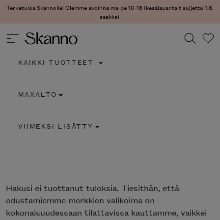
Tervetuloa Skannolle! Olemme avoinna ma-pe 10-18 (kesälauantait suljettu 1.8.
saakka).
KAIKKI TUOTTEET
Haku
MAXALTO
Type 2 or more characters for results.
VIIMEKSI LISÄTTY
Hakusi
ei tuottanut tuloksia. Tiesithän, että
edustamiemme merkkien valikoima on
kokonaisuudessaan tilattavissa kauttamme, vaikkei