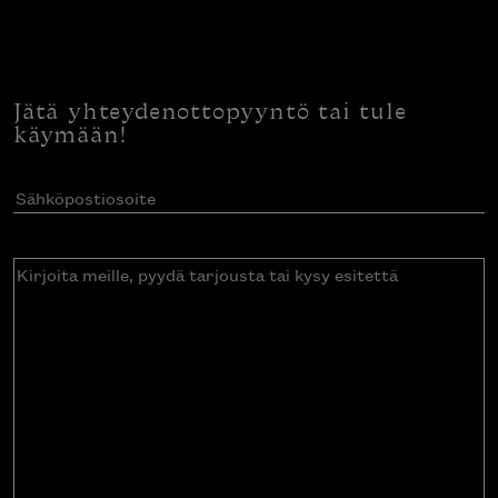
Jätä yhteydenottopyyntö tai tule
käymään!
Sähköpostiosoite
(Pakollinen)
Kirjoita
meille,
pyydä
tarjousta
tai
kysy
esitettä