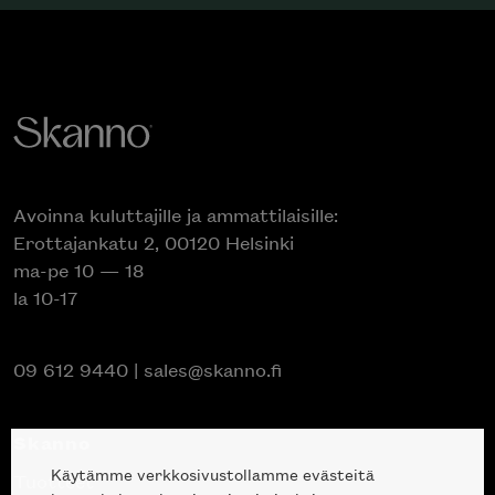
Avoinna kuluttajille ja ammattilaisille:
Erottajankatu 2, 00120 Helsinki
ma-pe 10 — 18
la 10-17
09 612 9440
|
sales@skanno.fi
Skanno
Käytämme verkkosivustollamme evästeitä
Tuotteet