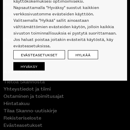
käyttökokemuksesi optimoimiseksi.
Suunnittelupalvelu
Napsauttamalla "Hyväksy" suostut kaikkien
Projektimyynti
verkkosivustomme evästeiden käyttöön.
Liike Helsingin keskustassa
Valitsemalla "Hylkää" sallit ainoastaan
välttämättömien evästeiden käytön, jolloin kaikkia
sivuston toiminnallisuuksia ei pystytä suorittamaan.
Outlet
Jos haluat poistaa joitakin evästeitä käytöstä, käy
evästeasetuksissa.
Poistuvat mallikappaleet
EVÄSTEASETUKSET
HYLKÄÄ
HYVÄKSY
Asiakaspalvelu
Tietoa Skannosta
Yhteystiedot ja tiimi
Ostaminen ja toimitusajat
Hintatakuu
Tilaa Skanno-uutiskirje
Rekisteriseloste
Evästeasetukset