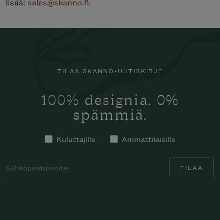
lisää:
sales@skanno.fi
.
TILAA SKANNO-UUTISKIRJE
100% designia. 0%
spämmiä.
Kuluttajille
Ammattilaisille
TILAA