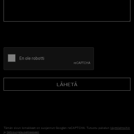
CAPTCHA
Tämän sivun lomakkeet on suojannut Googlen reCAPTCHA. Tutustu palvelun
käyttöehtoihin
ja
tietosuojalausekkeeseen