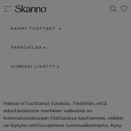
KAIKKI TUOTTEET
Haku
PARACHILNA
Type 2 or more characters for results.
VIIMEKSI LISÄTTY
Hakusi
ei tuottanut tuloksia. Tiesithän, että
edustamiemme merkkien valikoima on
kokonaisuudessaan tilattavissa kauttamme, vaikkei
se löytyisi nettisivujemme tuotevalikoimasta. Kysy