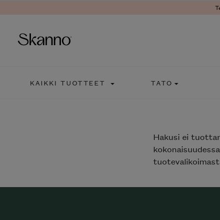
T
Haku
KAIKKI TUOTTEET
TATO
Type 2 or more characters fo
Hakusi
ei tuotta
kokonaisuudessaa
tuotevalikoimasta