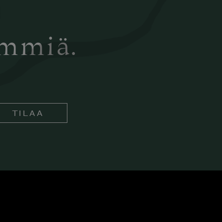
ämmiä.
TILAA