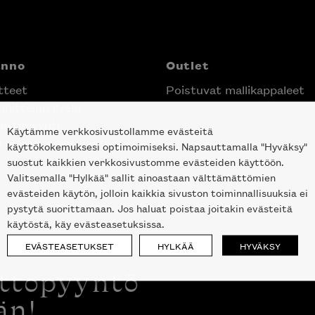
anno
Outlet
tteet
Poistuvat mallikappaleet
nittelupalvelu
ektimyynti
Käytämme verkkosivustollamme evästeitä
e Helsingin keskustassa
käyttökokemuksesi optimoimiseksi. Napsauttamalla "Hyväksy"
suostut kaikkien verkkosivustomme evästeiden käyttöön.
Valitsemalla "Hylkää" sallit ainoastaan välttämättömien
evästeiden käytön, jolloin kaikkia sivuston toiminnallisuuksia ei
pystytä suorittamaan. Jos haluat poistaa joitakin evästeitä
käytöstä, käy evästeasetuksissa.
EVÄSTEASETUKSET
HYLKÄÄ
HYVÄKSY
ottopyyntö
än!