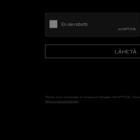
CAPTCHA
Tämän sivun lomakkeet on suojannut Googlen reCAPTCHA. Tutus
tietosuojalausekkeeseen