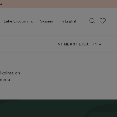
).
Liike Erottajalla
Skanno
In English
VIIMEKSI LISÄTTY
likoima on
jemme