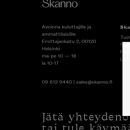
Avoinna kuluttajille ja
Sk
ammattilaisille:
Tuo
Erottajankatu 2, 00120
Suun
Helsinki
Proj
ma-pe 10 — 18
Liik
la 10-17
09 612 9440
|
sales@skanno.fi
Jätä yhteyden
tai tule käymä