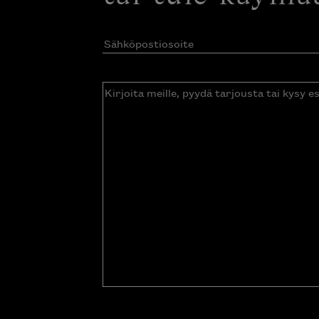
Sähköpostiosoite
(Pakollinen)
Kirjoita
meille,
pyydä
tarjousta
tai
kysy
esitettä