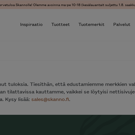
ervetuloa Skannolle! Olemme avoinna ma-pe 10-18 (kesälauantait suljettu 1.8. saakka
Inspiraatio
Tuotteet
Tuotemerkit
Palvelut
r results.
nut tuloksia. Tiesithän, että edustamiemme merkkien va
n tilattavissa kauttamme, vaikkei se löytyisi nettisivu
. Kysy lisää:
sales@skanno.fi
.