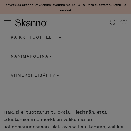
Tervetuloa Skannolle! Olemme avoinna ma-pe 10-18 (kesälauantait suljettu 1.8.
saakka).
KAIKKI TUOTTEET
Haku
NANIMARQUINA
Type 2 or more characters for results.
VIIMEKSI LISÄTTY
Hakusi
ei tuottanut tuloksia. Tiesithän, että
edustamiemme merkkien valikoima on
kokonaisuudessaan tilattavissa kauttamme, vaikkei