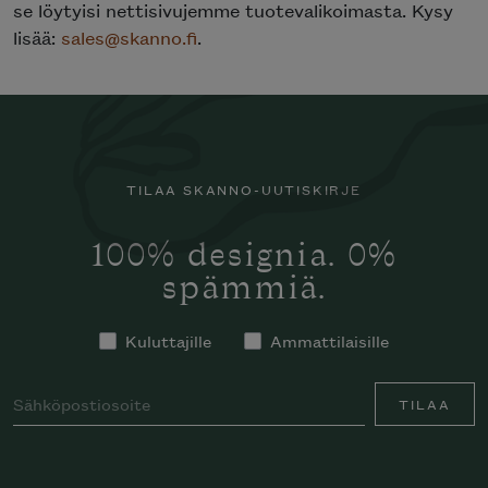
se löytyisi nettisivujemme tuotevalikoimasta. Kysy
lisää:
sales@skanno.fi
.
TILAA SKANNO-UUTISKIRJE
100% designia. 0%
spämmiä.
Kuluttajille
Ammattilaisille
TILAA