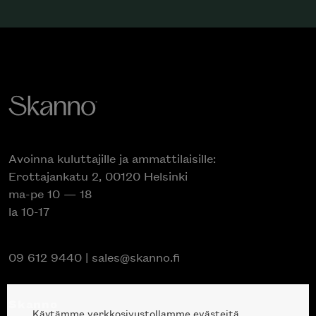
Avoinna kuluttajille ja ammattilaisille:
Erottajankatu 2, 00120 Helsinki
ma-pe 10 — 18
la 10-17
09 612 9440
|
sales@skanno.fi
Skanno
Käytämme verkkosivustollamme evästeitä