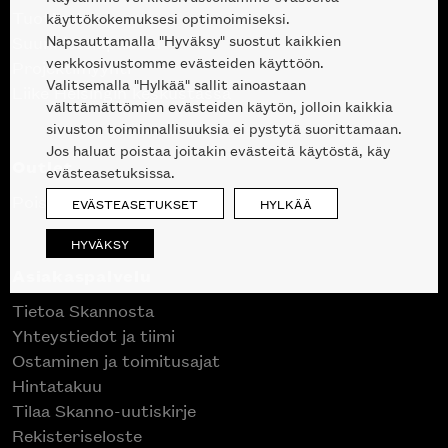
Tuotteet
käyttökokemuksesi optimoimiseksi.
Napsauttamalla "Hyväksy" suostut kaikkien
Suunnittelupalvelu
verkkosivustomme evästeiden käyttöön.
Projektimyynti
Valitsemalla "Hylkää" sallit ainoastaan
Liike Helsingin keskustassa
välttämättömien evästeiden käytön, jolloin kaikkia
sivuston toiminnallisuuksia ei pystytä suorittamaan.
Jos haluat poistaa joitakin evästeitä käytöstä, käy
Outlet
evästeasetuksissa.
Poistuvat mallikappaleet
EVÄSTEASETUKSET
HYLKÄÄ
HYVÄKSY
Asiakaspalvelu
Tietoa Skannosta
Yhteystiedot ja tiimi
Ostaminen ja toimitusajat
Hintatakuu
Tilaa Skanno-uutiskirje
Rekisteriseloste