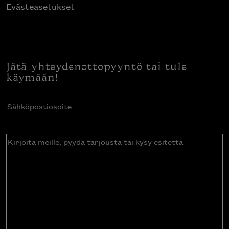
Evästeasetukset
Jätä yhteydenottopyyntö tai tule
käymään!
Sähköpostiosoite
(Pakollinen)
Kirjoita
meille,
pyydä
tarjousta
tai
kysy
esitettä