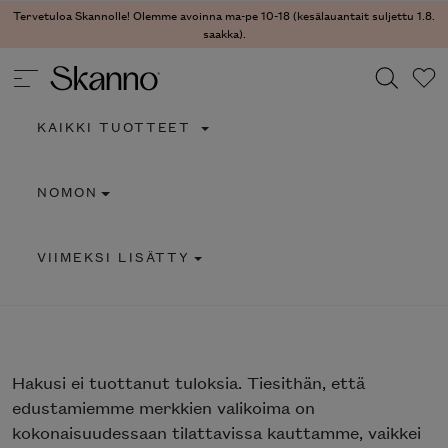
Tervetuloa Skannolle! Olemme avoinna ma-pe 10-18 (kesälauantait suljettu 1.8.
saakka).
KAIKKI TUOTTEET
Haku
NOMON
Type 2 or more characters for results.
VIIMEKSI LISÄTTY
Hakusi
ei tuottanut tuloksia. Tiesithän, että
edustamiemme merkkien valikoima on
kokonaisuudessaan tilattavissa kauttamme, vaikkei