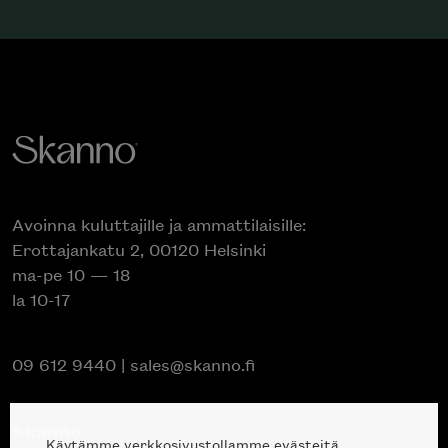
Avoinna kuluttajille ja ammattilaisille:
Erottajankatu 2, 00120 Helsinki
ma-pe 10 — 18
la 10-17
09 612 9440
|
sales@skanno.fi
Skanno
Käytämme verkkosivustollamme evästeitä