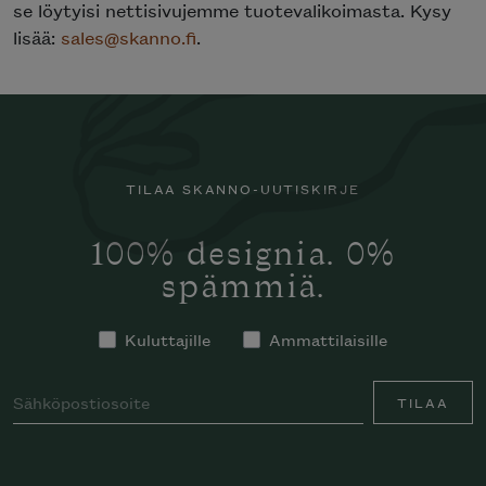
se löytyisi nettisivujemme tuotevalikoimasta. Kysy
lisää:
sales@skanno.fi
.
TILAA SKANNO-UUTISKIRJE
100% designia. 0%
spämmiä.
Kuluttajille
Ammattilaisille
TILAA