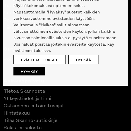
Tuotteet
käyttökokemuksesi optimoimiseksi.
Napsauttamalla "Hyväksy" suostut kaikkien
Suunnittelupalvelu
verkkosivustomme evästeiden käyttöön.
Projektimyynti
Valitsemalla "Hylkää" sallit ainoastaan
Liike Helsingin keskustassa
välttämättömien evästeiden käytön, jolloin kaikkia
sivuston toiminnallisuuksia ei pystytä suorittamaan.
Jos haluat poistaa joitakin evästeitä käytöstä, käy
Outlet
evästeasetuksissa.
Poistuvat mallikappaleet
EVÄSTEASETUKSET
HYLKÄÄ
HYVÄKSY
Asiakaspalvelu
Tietoa Skannosta
Yhteystiedot ja tiimi
Ostaminen ja toimitusajat
Hintatakuu
Tilaa Skanno-uutiskirje
Rekisteriseloste