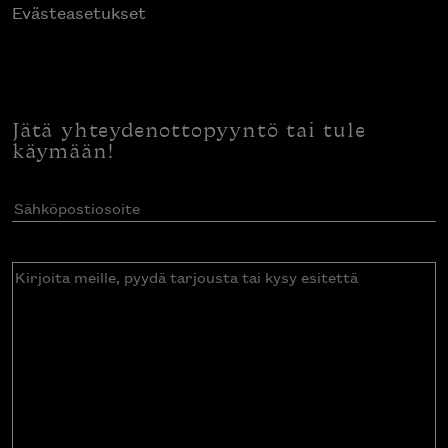
Evästeasetukset
Jätä yhteydenottopyyntö tai tule
käymään!
Sähköpostiosoite
(Pakollinen)
Kirjoita
meille,
pyydä
tarjousta
tai
kysy
esitettä