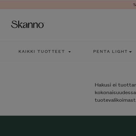
T
Haku
KAIKKI TUOTTEET
PENTA LIGHT
Type 2 or more characters fo
Hakusi
ei tuotta
kokonaisuudessaa
tuotevalikoimasta