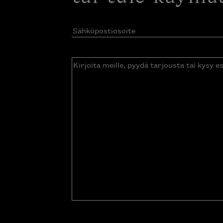
Sähköpostiosoite
(Pakollinen)
Kirjoita
meille,
pyydä
tarjousta
tai
kysy
esitettä