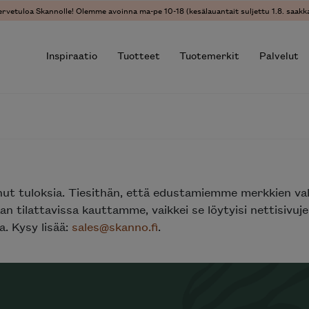
ervetuloa Skannolle! Olemme avoinna ma-pe 10-18 (kesälauantait suljettu 1.8. saakka
Inspiraatio
Tuotteet
Tuotemerkit
Palvelut
r results.
nut tuloksia. Tiesithän, että edustamiemme merkkien va
n tilattavissa kauttamme, vaikkei se löytyisi nettisivu
. Kysy lisää:
sales@skanno.fi
.