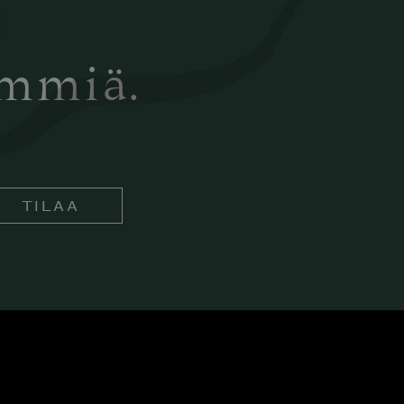
ämmiä.
TILAA