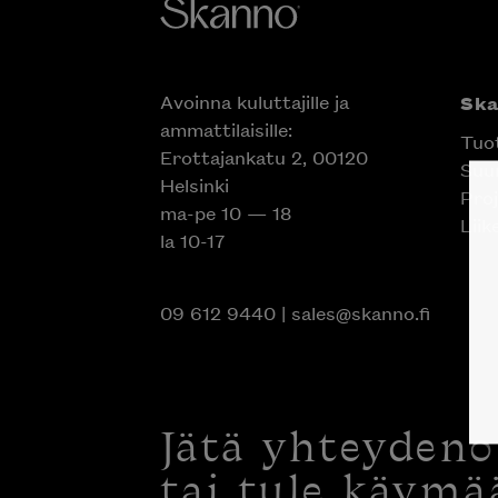
Avoinna kuluttajille ja
Sk
ammattilaisille:
Tuo
Erottajankatu 2, 00120
Suun
Helsinki
Proj
ma-pe 10 — 18
Liik
la 10-17
09 612 9440
|
sales@skanno.fi
Jätä yhteyden
tai tule käymä