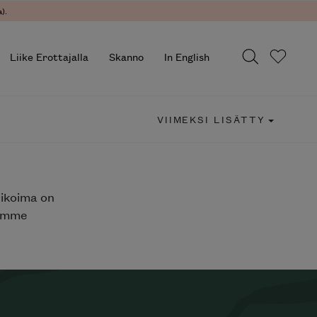
).
Liike Erottajalla
Skanno
In English
VIIMEKSI LISÄTTY
likoima on
jemme