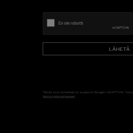
CAPTCHA
Tämän sivun lomakkeet on suojannut Googlen reCAPTCHA. Tutus
tietosuojalausekkeeseen