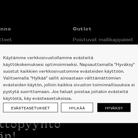
anno
Outlet
tteet
Poistuvat mallikappaleet
nittelupalvelu
ektimyynti
Käytämme verkkosivustollamme evästeitä
e Helsingin keskustassa
käyttökokemuksesi optimoimiseksi. Napsauttamalla "Hyväksy"
suostut kaikkien verkkosivustomme evästeiden käyttöön.
Valitsemalla "Hylkää" sallit ainoastaan välttämättömien
evästeiden käytön, jolloin kaikkia sivuston toiminnallisuuksia ei
pystytä suorittamaan. Jos haluat poistaa joitakin evästeitä
käytöstä, käy evästeasetuksissa.
EVÄSTEASETUKSET
HYLKÄÄ
HYVÄKSY
ottopyyntö
än!