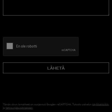
CAPTCHA
Tämän sivun lomakkeet on suojannut Googlen reCAPTCHA. Tutustu palvelun
käyttöehtoihin
ja
tietosuojalausekkeeseen