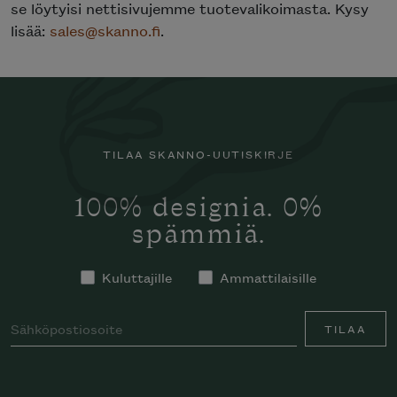
se löytyisi nettisivujemme tuotevalikoimasta. Kysy
lisää:
sales@skanno.fi
.
TILAA SKANNO-UUTISKIRJE
100% designia. 0%
spämmiä.
Kuluttajille
Ammattilaisille
TILAA