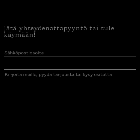
Jätä yhteydenottopyyntö tai tule
käymään!
Sähköpostiosoite
(Pakollinen)
Kirjoita
meille,
pyydä
tarjousta
tai
kysy
esitettä