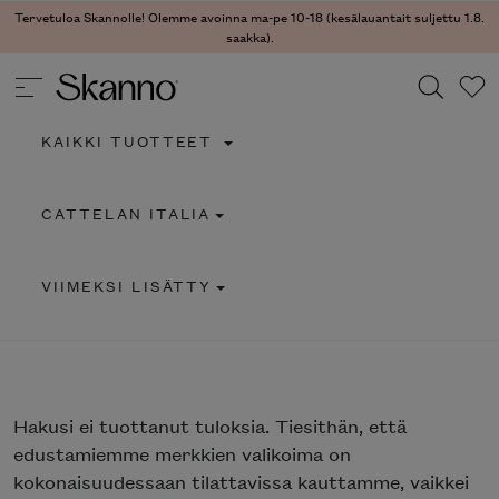
Tervetuloa Skannolle! Olemme avoinna ma-pe 10-18 (kesälauantait suljettu 1.8.
saakka).
KAIKKI TUOTTEET
Haku
CATTELAN ITALIA
Type 2 or more characters for results.
VIIMEKSI LISÄTTY
Hakusi
ei tuottanut tuloksia. Tiesithän, että
edustamiemme merkkien valikoima on
kokonaisuudessaan tilattavissa kauttamme, vaikkei