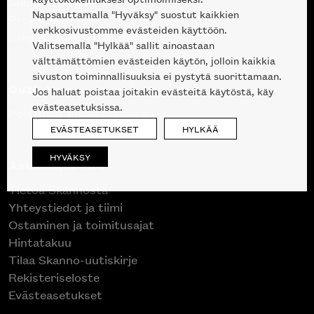
Suunnittelupalvelu
Napsauttamalla "Hyväksy" suostut kaikkien
Projektimyynti
verkkosivustomme evästeiden käyttöön.
Liike Helsingin keskustassa
Valitsemalla "Hylkää" sallit ainoastaan
välttämättömien evästeiden käytön, jolloin kaikkia
sivuston toiminnallisuuksia ei pystytä suorittamaan.
Outlet
Jos haluat poistaa joitakin evästeitä käytöstä, käy
evästeasetuksissa.
Poistuvat mallikappaleet
EVÄSTEASETUKSET
HYLKÄÄ
HYVÄKSY
Asiakaspalvelu
Tietoa Skannosta
Yhteystiedot ja tiimi
Ostaminen ja toimitusajat
Hintatakuu
Tilaa Skanno-uutiskirje
Rekisteriseloste
Evästeasetukset