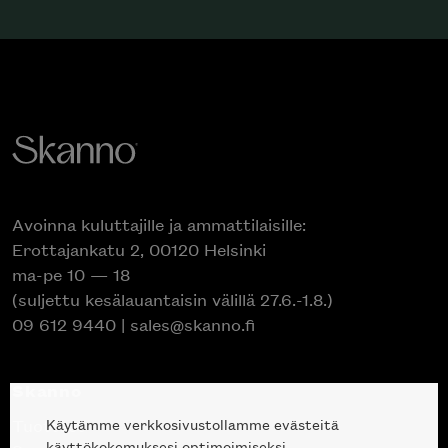
Avoinna kuluttajille ja ammattilaisille:
Erottajankatu 2, 00120 Helsinki
ma-pe 10 — 18
(suljettu kesälauantaisin välillä 27.6.-1.8.)
09 612 9440
|
sales@skanno.fi
Skanno
Käytämme verkkosivustollamme evästeitä
Tuotteet
käyttökokemuksesi optimoimiseksi.