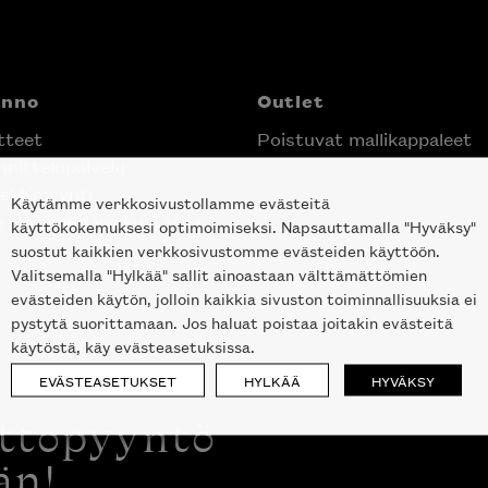
anno
Outlet
tteet
Poistuvat mallikappaleet
nittelupalvelu
ektimyynti
Käytämme verkkosivustollamme evästeitä
e Helsingin keskustassa
käyttökokemuksesi optimoimiseksi. Napsauttamalla "Hyväksy"
suostut kaikkien verkkosivustomme evästeiden käyttöön.
Valitsemalla "Hylkää" sallit ainoastaan välttämättömien
evästeiden käytön, jolloin kaikkia sivuston toiminnallisuuksia ei
pystytä suorittamaan. Jos haluat poistaa joitakin evästeitä
käytöstä, käy evästeasetuksissa.
EVÄSTEASETUKSET
HYLKÄÄ
HYVÄKSY
ottopyyntö
än!