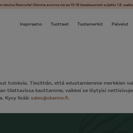
ervetuloa Skannolle! Olemme avoinna ma-pe 10-18 (kesälauantait suljettu 1.8. saakka
Inspiraatio
Tuotteet
Tuotemerkit
Palvelut
r results.
nut tuloksia. Tiesithän, että edustamiemme merkkien va
n tilattavissa kauttamme, vaikkei se löytyisi nettisivu
. Kysy lisää:
sales@skanno.fi
.