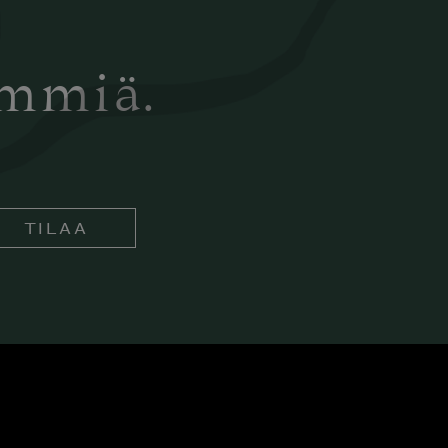
ämmiä.
TILAA