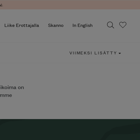
).
Liike Erottajalla
Skanno
In English
VIIMEKSI LISÄTTY
likoima on
jemme