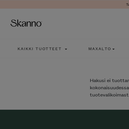
T
Haku
KAIKKI TUOTTEET
MAXALTO
Type 2 or more characters fo
Hakusi
ei tuotta
kokonaisuudessaa
tuotevalikoimasta