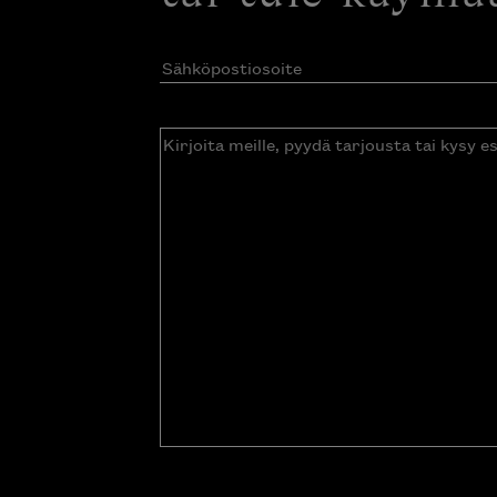
Sähköpostiosoite
(Pakollinen)
Kirjoita
meille,
pyydä
tarjousta
tai
kysy
esitettä