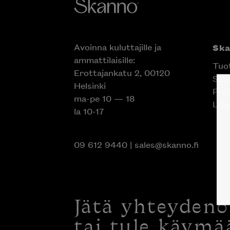
Avoinna kuluttajille ja
Sk
ammattilaisille:
Tuo
Erottajankatu 2, 00120
Suun
Helsinki
Proj
ma-pe 10 — 18
Liik
la 10-17
09 612 9440
|
sales@skanno.fi
Jätä yhteyden
tai tule käymä