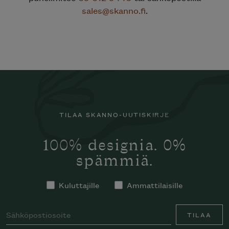
sales@skanno.fi
.
TILAA SKANNO-UUTISKIRJE
100% designia. 0%
spämmiä.
Kuluttajille
Ammattilaisille
TILAA