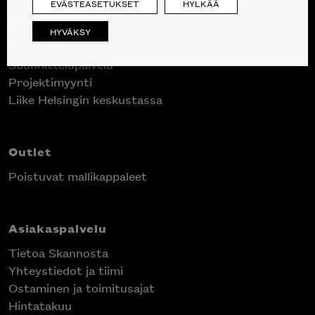
EVÄSTEASETUKSET
HYLKÄÄ
Skanno
HYVÄKSY
Tuotteet
Suunnittelupalvelu
Projektimyynti
Liike Helsingin keskustassa
Outlet
Poistuvat mallikappaleet
Asiakaspalvelu
Tietoa Skannosta
Yhteystiedot ja tiimi
Ostaminen ja toimitusajat
Hintatakuu