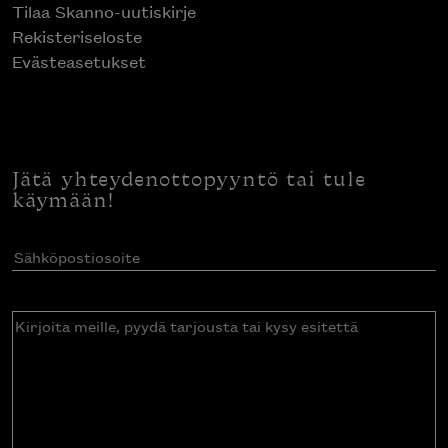
Tilaa Skanno-uutiskirje
Rekisteriseloste
Evästeasetukset
Jätä yhteydenottopyyntö tai tule
käymään!
Sähköpostiosoite
(Pakollinen)
Kirjoita
meille,
pyydä
tarjousta
tai
kysy