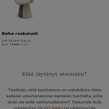
Dafne ruokatuoli
CATTELAN ITALIA
ALK.
1456
€
UUSI
Etkö löytänyt etsimääsi?
Tiesithän, että kauttamme on mahdollista tilata
kaikkien edustamiemme merkkien tuotteita, jotka
eivät ole esillä nettisivuillamme? Tiedustele lisää
puhelimitse
09 612 9440
tai sähköpostilla