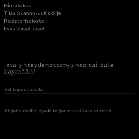
Hintatakuu
Tilaa Skanno-uutiskirje
Rekisteriseloste
Evästeasetukset
Jätä yhteydenottopyyntö tai tule
käymään!
Sähköpostiosoite
(Pakollinen)
Kirjoita
meille,
pyydä
tarjousta
tai