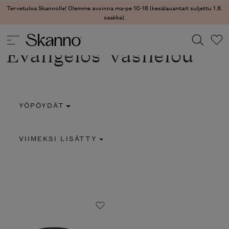
Tervetuloa Skannolle! Olemme avoinna ma-pe 10-18 (kesälauantait suljettu 1.8.
saakka).
Evangelos Vasileiou
Haku
Type 2 or more characters for results.
YÖPÖYDÄT
VIIMEKSI LISÄTTY