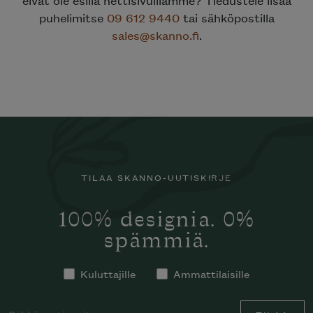
puhelimitse
09 612 9440
tai sähköpostilla
sales@skanno.fi
.
TILAA SKANNO-UUTISKIRJE
100% designia. 0%
spämmiä.
Kuluttajille
Ammattilaisille