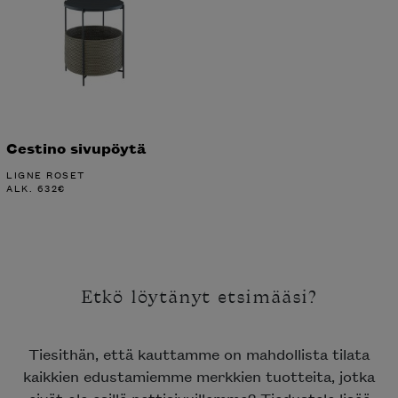
Cestino sivupöytä
LIGNE ROSET
ALK.
632
€
Etkö löytänyt etsimääsi?
Tiesithän, että kauttamme on mahdollista tilata
kaikkien edustamiemme merkkien tuotteita, jotka
eivät ole esillä nettisivuillamme? Tiedustele lisää