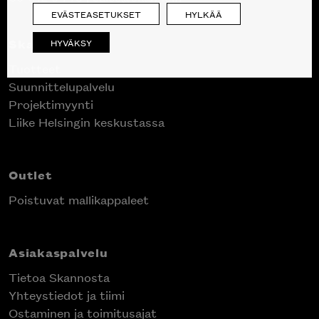
EVÄSTEASETUKSET
HYLKÄÄ
Skanno
HYVÄKSY
Tuotteet
Suunnittelupalvelu
Projektimyynti
Liike Helsingin keskustassa
Outlet
Poistuvat mallikappaleet
Asiakaspalvelu
Tietoa Skannosta
Yhteystiedot ja tiimi
Ostaminen ja toimitusajat