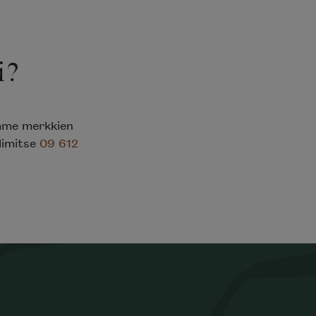
i?
emme merkkien
elimitse
09 612