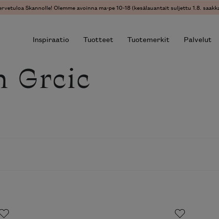
ervetuloa Skannolle! Olemme avoinna ma-pe 10-18 (kesälauantait suljettu 1.8. saakka
Inspiraatio
Tuotteet
Tuotemerkit
Palvelut
n Grcic
r results.