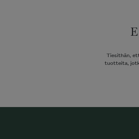
E
Tiesithän, e
tuotteita, jot