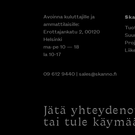
Avoinna kuluttajille ja
Sk
ammattilaisille:
Tuo
Erottajankatu 2, 00120
Suun
Helsinki
Proj
ma-pe 10 — 18
Liik
la 10-17
09 612 9440
|
sales@skanno.fi
Jätä yhteyden
tai tule käymä