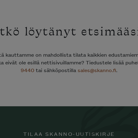
tkö löytänyt etsimääs
ttä kauttamme on mahdollista tilata kaikkien edustami
ka eivät ole esillä nettisivuillamme? Tiedustele lisää puh
9440
tai sähköpostilla
sales@skanno.fi
.
TILAA SKANNO-UUTISKIRJE