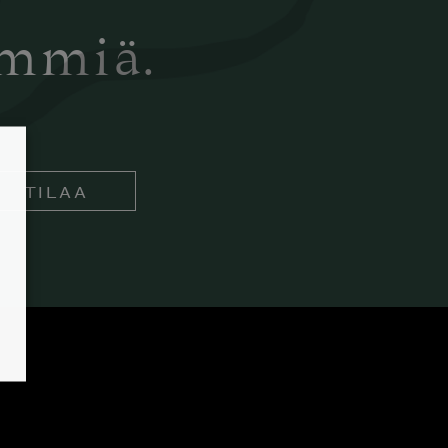
ämmiä.
TILAA