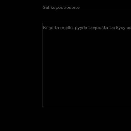
Sähköpostiosoite
(Pakollinen)
Kirjoita
meille,
pyydä
tarjousta
tai
kysy
esitettä