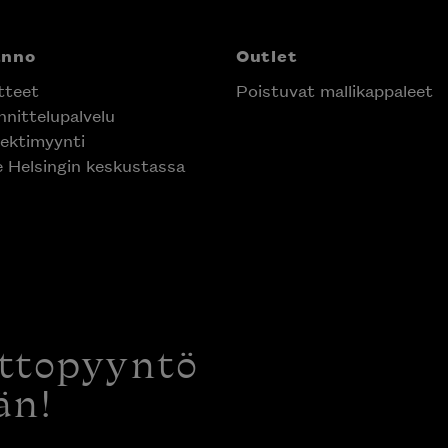
anno
Outlet
tteet
Poistuvat mallikappaleet
nittelupalvelu
ektimyynti
e Helsingin keskustassa
ottopyyntö
än!