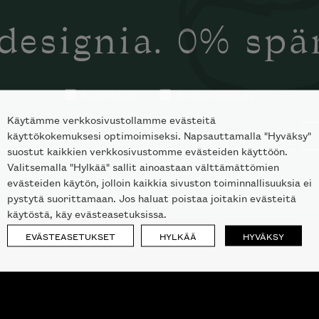
designia. 0% sp
Kuluttajille
Ammattilaisille
Käytämme verkkosivustollamme evästeitä
käyttökokemuksesi optimoimiseksi. Napsauttamalla "Hyväksy"
suostut kaikkien verkkosivustomme evästeiden käyttöön.
Valitsemalla "Hylkää" sallit ainoastaan välttämättömien
evästeiden käytön, jolloin kaikkia sivuston toiminnallisuuksia ei
pystytä suorittamaan. Jos haluat poistaa joitakin evästeitä
käytöstä, käy evästeasetuksissa.
EVÄSTEASETUKSET
HYLKÄÄ
HYVÄKSY