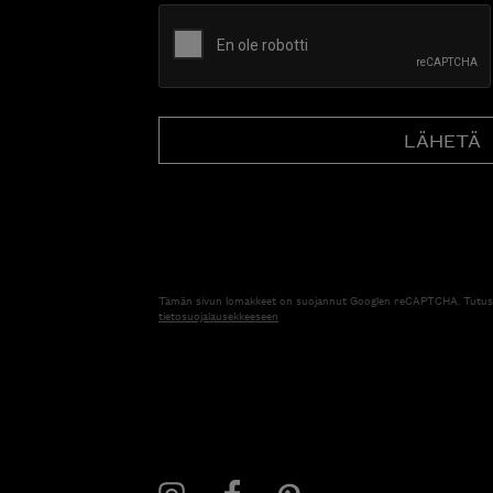
CAPTCHA
Tämän sivun lomakkeet on suojannut Googlen reCAPTCHA. Tutus
tietosuojalausekkeeseen