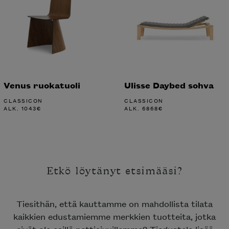
Venus ruokatuoli
Ulisse Daybed sohva
CLASSICON
CLASSICON
ALK.
1043
€
ALK.
6868
€
Etkö löytänyt etsimääsi?
Tiesithän, että kauttamme on mahdollista tilata
kaikkien edustamiemme merkkien tuotteita, jotka
eivät ole esillä nettisivuillamme? Tiedustele lisää