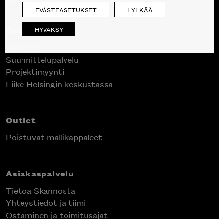
EVÄSTEASETUKSET
HYLKÄÄ
Skanno
HYVÄKSY
Tuotteet
Suunnittelupalvelu
Projektimyynti
Liike Helsingin keskustassa
Outlet
Poistuvat mallikappaleet
Asiakaspalvelu
Tietoa Skannosta
Yhteystiedot ja tiimi
Ostaminen ja toimitusajat