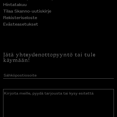
Hintatakuu
Tilaa Skanno-uutiskirje
Rekisteriseloste
Evästeasetukset
Jätä yhteydenottopyyntö tai tule
käymään!
Sähköpostiosoite
(Pakollinen)
Kirjoita
meille,
pyydä
tarjousta
tai