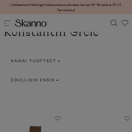
Liikkeemme Helsingin keskustassa palvelee ma–pe 10–18 sekä la 10–17.
Tervetuloa!
Konstantin Grcic
Haku
Type 2 or more characters for results.
KAIKKI TUOTTEET
EDULLISIN ENSIN