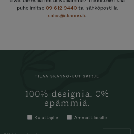
puhelimitse
09 612 9440
tai sähköpostilla
sales@skanno.fi
.
TILAA SKANNO-UUTISKIRJE
100% designia. 0%
spämmiä.
Kuluttajille
Ammattilaisille