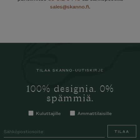
sales@skanno.fi
.
TILAA SKANNO-UUTISKIRJE
100% designia. 0%
spämmiä.
Kuluttajille
Ammattilaisille
TILAA