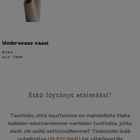
Umbravase vaasi
BOSA
ALK.
786
€
Etkö löytänyt etsimääsi?
Tiesithän, että kauttamme on mahdollista tilata
kaikkien edustamiemme merkkien tuotteita, jotka
eivät ole esillä nettisivuillamme? Tiedustele lisää
puhelimitse
09 612 9440
tai sähköpostilla