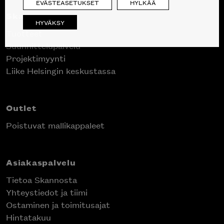
EVÄSTEASETUKSET
HYLKÄÄ
Skanno
HYVÄKSY
Tuotteet
Suunnittelupalvelu
Projektimyynti
Liike Helsingin keskustassa
Outlet
Poistuvat mallikappaleet
Asiakaspalvelu
Tietoa Skannosta
Yhteystiedot ja tiimi
Ostaminen ja toimitusajat
Hintatakuu