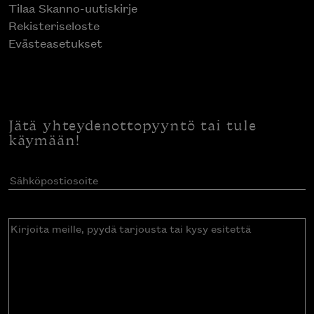
Tilaa Skanno-uutiskirje
Rekisteriseloste
Evästeasetukset
Jätä yhteydenottopyyntö tai tule
käymään!
Sähköpostiosoite
(Pakollinen)
Kirjoita
meille,
pyydä
tarjousta
tai
kysy