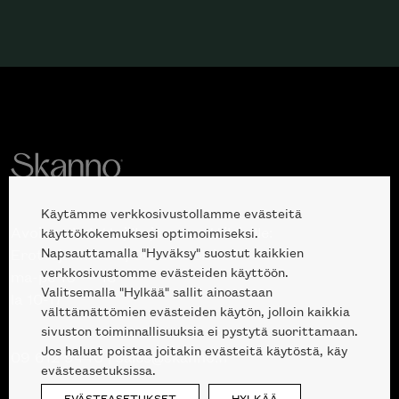
Haluatko tilata Minotti’n katalogin
kotiisi?
Käytämme verkkosivustollamme evästeitä
Avoinna kuluttajille ja ammattilaisille:
käyttökokemuksesi optimoimiseksi.
Napsauttamalla "Hyväksy" suostut kaikkien
Erottajankatu 2, 00120 Helsinki
verkkosivustomme evästeiden käyttöön.
ma-pe 10 — 18
Valitsemalla "Hylkää" sallit ainoastaan
la 10-17
välttämättömien evästeiden käytön, jolloin kaikkia
sivuston toiminnallisuuksia ei pystytä suorittamaan.
Jos haluat poistaa joitakin evästeitä käytöstä, käy
09 612 9440
|
sales@skanno.fi
evästeasetuksissa.
EVÄSTEASETUKSET
HYLKÄÄ