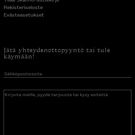
Rekisteriseloste
Evästeasetukset
Jätä yhteydenottopyyntö tai tule
käymään!
Sähköpostiosoite
(Pakollinen)
Kirjoita
meille,
pyydä
tarjousta
tai
kysy