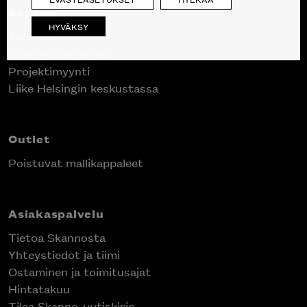
Skanno
HYVÄKSY
Tuotteet
Suunnittelupalvelu
Projektimyynti
Inspiroidu italialaisen merkin laadukkaasta
Liike Helsingin keskustassa
huonekalumallistosta.
Outlet
Poistuvat mallikappaleet
Asiakaspalvelu
Tietoa Skannosta
Yhteystiedot ja tiimi
Ostaminen ja toimitusajat
Hintatakuu
Tilaa Skanno-uutiskirje