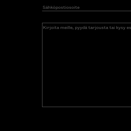
Sähköpostiosoite
(Pakollinen)
Kirjoita
meille,
pyydä
tarjousta
tai
kysy
esitettä