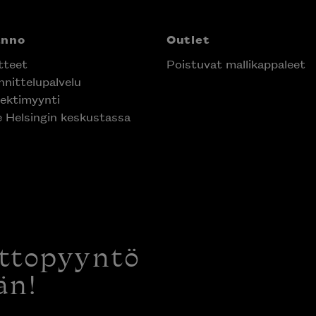
anno
Outlet
tteet
Poistuvat mallikappaleet
nittelupalvelu
ektimyynti
e Helsingin keskustassa
ottopyyntö
än!