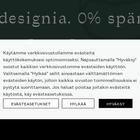
designia. 0% sp
Kuluttajille
Ammattilaisille
Käytämme verkkosivustollamme evästeitä
käyttökokemuksesi optimoimiseksi. Napsauttamalla "Hyväksy"
suostut kaikkien verkkosivustomme evästeiden käyttöön.
Valitsemalla "Hylkää" sallit ainoastaan välttämättömien
evästeiden käytön, jolloin kaikkia sivuston toiminnallisuuksia ei
pystytä suorittamaan. Jos haluat poistaa joitakin evästeitä
käytöstä, käy evästeasetuksissa.
EVÄSTEASETUKSET
HYLKÄÄ
HYVÄKSY