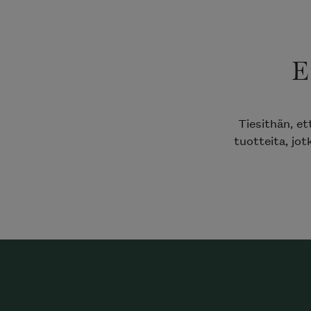
E
Tiesithän, e
tuotteita, jot