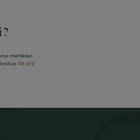
i?
emme merkkien
elimitse
09 612