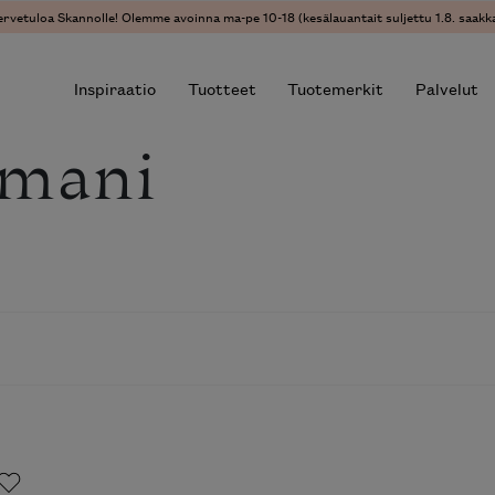
ervetuloa Skannolle! Olemme avoinna ma-pe 10-18 (kesälauantait suljettu 1.8. saakka
Inspiraatio
Tuotteet
Tuotemerkit
Palvelut
rmani
r results.