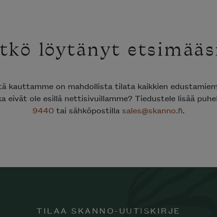
tkö löytänyt etsimääs
ttä kauttamme on mahdollista tilata kaikkien edustami
ka eivät ole esillä nettisivuillamme? Tiedustele lisää puh
9440
tai sähköpostilla
sales@skanno.fi
.
TILAA SKANNO-UUTISKIRJE