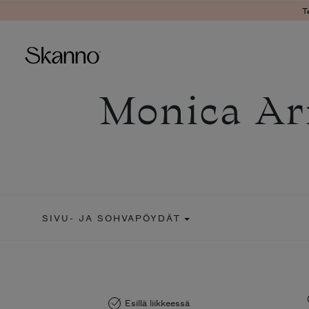
T
Monica A
Haku
Type 2 or more characters fo
SIVU- JA SOHVAPÖYDÄT
Esillä liikkeessä