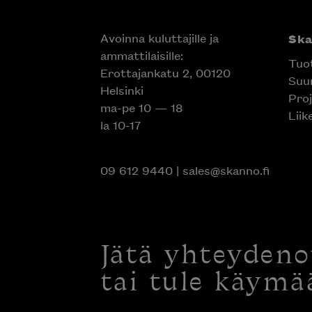
Avoinna kuluttajille ja
Sk
ammattilaisille:
Tuo
Erottajankatu 2, 00120
Suun
Helsinki
Proj
ma-pe 10 — 18
Liik
la 10-17
09 612 9440
|
sales@skanno.fi
Jätä yhteyden
tai tule käymä