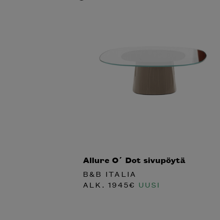
Allure O´ Dot sivupöytä
B&B ITALIA
ALK.
1945
€
UUSI