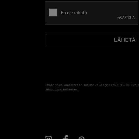
CAPTCHA
Tämän sivun lomakkeet on suojannut Googlen reCAPTCHA. Tutus
tietosuojalausekkeeseen