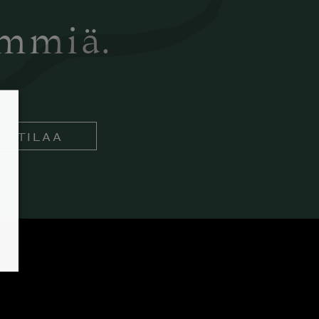
ämmiä.
TILAA