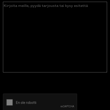
Kirjoita
meille,
pyydä
tarjousta
tai
kysy
esitettä
CAPTCHA