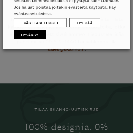
Etkö löytänyt etsimääsi?
sivuston toiminnallisuuksia ei pystytä suorittamaan.
Jos haluat poistaa joitakin evästeitä käytöstä, käy
evästeasetuksissa.
Tiesithän, että kauttamme on mahdollista tilata
EVÄSTEASETUKSET
HYLKÄÄ
kaikkien edustamiemme merkkien tuotteita, jotka
eivät ole esillä nettisivuillamme? Tiedustele lisää
HYVÄKSY
puhelimitse
09 612 9440
tai sähköpostilla
sales@skanno.fi
.
TILAA SKANNO-UUTISKIRJE
100% designia. 0%