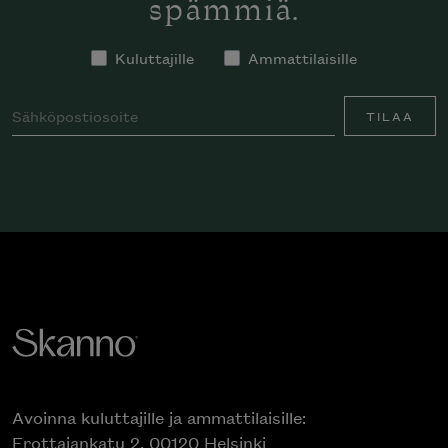
spämmiä.
Kuluttajille
Ammattilaisille
TILAA
Avoinna kuluttajille ja ammattilaisille:
Erottajankatu 2, 00120 Helsinki