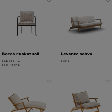
Borea ruokatuoli
Levante sohva
B&B ITALIA
RODA
ALK.
1933
€