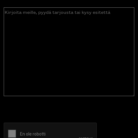
Kirjoita
meille,
pyydä
tarjousta
tai
kysy
esitettä
CAPTCHA