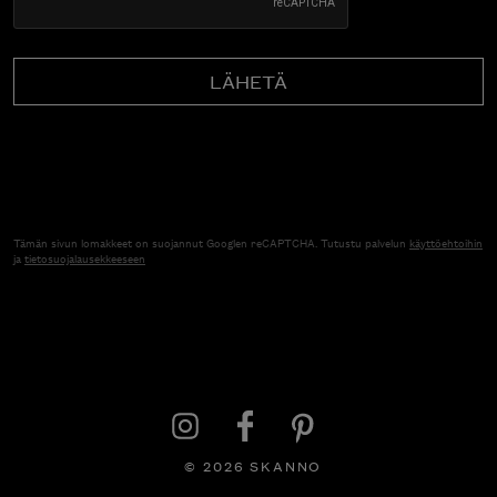
Tämän sivun lomakkeet on suojannut Googlen reCAPTCHA. Tutustu palvelun
käyttöehtoihin
ja
tietosuojalausekkeeseen
© 2026 SKANNO