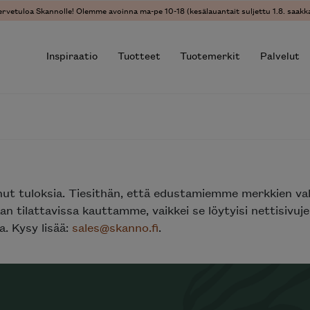
ervetuloa Skannolle! Olemme avoinna ma-pe 10-18 (kesälauantait suljettu 1.8. saakka
Inspiraatio
Tuotteet
Tuotemerkit
Palvelut
r results.
nut tuloksia. Tiesithän, että edustamiemme merkkien va
n tilattavissa kauttamme, vaikkei se löytyisi nettisivu
. Kysy lisää:
sales@skanno.fi
.