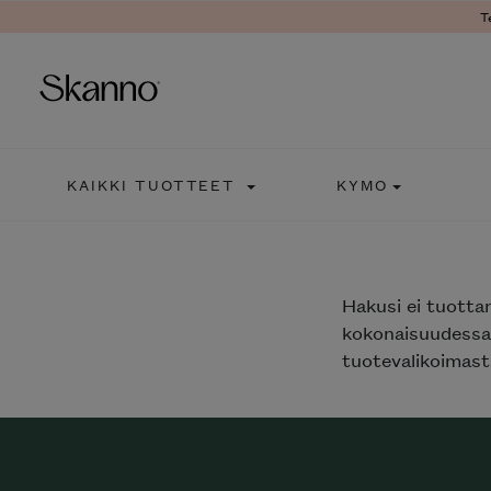
T
Haku
KAIKKI TUOTTEET
KYMO
Type 2 or more characters fo
Hakusi
ei tuotta
kokonaisuudessaa
tuotevalikoimasta