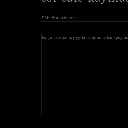
Sähköpostiosoite
(Pakollinen)
Kirjoita
meille,
pyydä
tarjousta
tai
kysy
esitettä