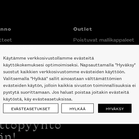
anno
Outlet
tteet
Poistuvat mallikappaleet
nittelupalvelu
ektimyynti
Käytämme verkkosivustollamme evästeitä
e Helsingin keskustassa
käyttökokemuksesi optimoimiseksi. Napsauttamalla "Hyväksy"
suostut kaikkien verkkosivustomme evästeiden käyttöön.
Valitsemalla "Hylkää" sallit ainoastaan välttämättömien
evästeiden käytön, jolloin kaikkia sivuston toiminnallisuuksia ei
pystytä suorittamaan. Jos haluat poistaa joitakin evästeitä
käytöstä, käy evästeasetuksissa.
EVÄSTEASETUKSET
HYLKÄÄ
HYVÄKSY
ottopyyntö
än!