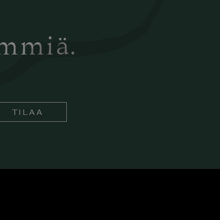
ämmiä.
TILAA