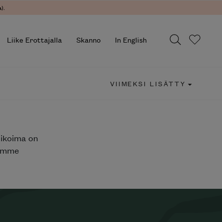
).
Liike Erottajalla
Skanno
In English
VIIMEKSI LISÄTTY
likoima on
jemme