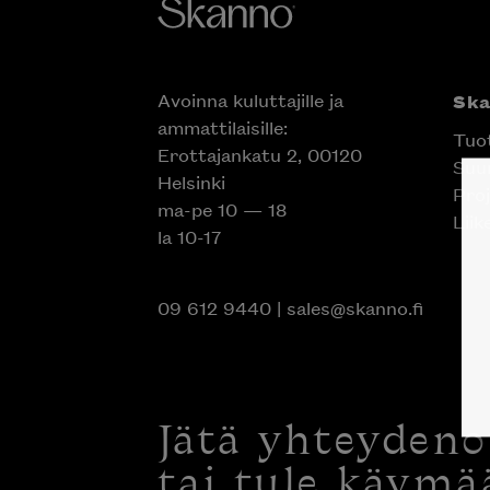
Avoinna kuluttajille ja
Sk
ammattilaisille:
Tuo
Erottajankatu 2, 00120
Suun
Helsinki
Proj
ma-pe 10 — 18
Liik
la 10-17
09 612 9440
|
sales@skanno.fi
Jätä yhteyden
tai tule käymä