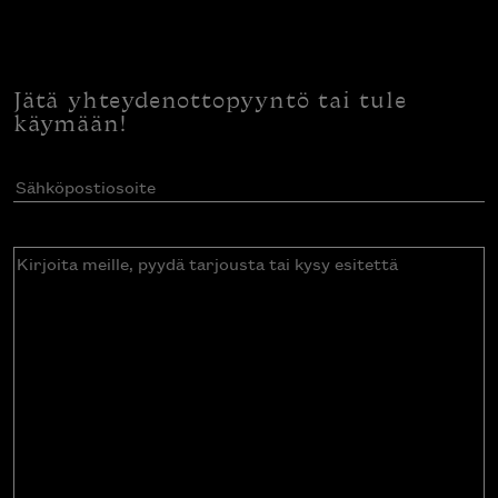
Jätä yhteydenottopyyntö tai tule
käymään!
Sähköpostiosoite
(Pakollinen)
Kirjoita
meille,
pyydä
tarjousta
tai
kysy
esitettä