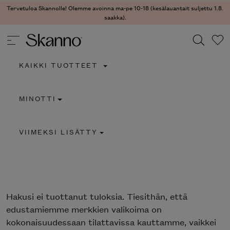
Tervetuloa Skannolle! Olemme avoinna ma-pe 10-18 (kesälauantait suljettu 1.8.
saakka).
KAIKKI TUOTTEET
Haku
MINOTTI
Type 2 or more characters for results.
VIIMEKSI LISÄTTY
Hakusi
ei tuottanut tuloksia. Tiesithän, että
edustamiemme merkkien valikoima on
kokonaisuudessaan tilattavissa kauttamme, vaikkei