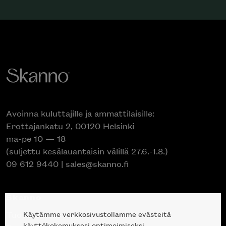
Avoinna kuluttajille ja ammattilaisille:
Erottajankatu 2, 00120 Helsinki
ma-pe 10 — 18
(suljettu kesälauantaisin välillä 27.6.-1.8.)
09 612 9440
|
sales@skanno.fi
Skanno
Käytämme verkkosivustollamme evästeitä
Tuotteet
käyttökokemuksesi optimoimiseksi.