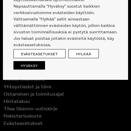
Suunnittelupalvelu
Napsauttamalla "Hyväksy" suostut kaikkien
Projektimyynti
verkkosivustomme evästeiden käyttöön.
Liike Helsingin keskustassa
Valitsemalla "Hylkää" sallit ainoastaan
välttämättömien evästeiden käytön, jolloin kaikkia
sivuston toiminnallisuuksia ei pystytä suorittamaan.
Outlet
Jos haluat poistaa joitakin evästeitä käytöstä, käy
evästeasetuksissa.
Poistuvat mallikappaleet
EVÄSTEASETUKSET
HYLKÄÄ
HYVÄKSY
Asiakaspalvelu
Tietoa Skannosta
Yhteystiedot ja tiimi
Ostaminen ja toimitusajat
Hintatakuu
Tilaa Skanno-uutiskirje
Rekisteriseloste
Evästeasetukset