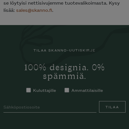
se löytyisi nettisivujemme tuotevalikoimasta. Kysy
lisää:
sales@skanno.fi
.
TILAA SKANNO-UUTISKIRJE
100% designia. 0%
spämmiä.
Kuluttajille
Ammattilaisille
TILAA