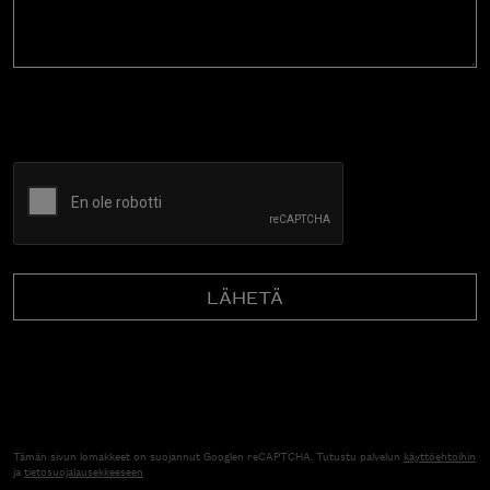
CAPTCHA
Tämän sivun lomakkeet on suojannut Googlen reCAPTCHA. Tutustu palvelun
käyttöehtoihin
ja
tietosuojalausekkeeseen