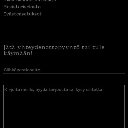
Rekisteriseloste
Evästeasetukset
Jätä yhteydenottopyyntö tai tule
käymään!
Sähköpostiosoite
(Pakollinen)
Kirjoita
meille,
pyydä
tarjousta
tai
kysy