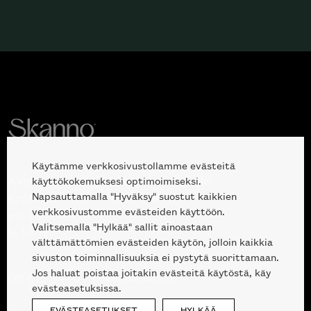
Käytämme verkkosivustollamme evästeitä
Avoinna kuluttajille ja ammattilaisille:
käyttökokemuksesi optimoimiseksi.
Napsauttamalla "Hyväksy" suostut kaikkien
Erottajankatu 2, 00120 Helsinki
verkkosivustomme evästeiden käyttöön.
ma-pe 10 — 18
Valitsemalla "Hylkää" sallit ainoastaan
la 10-17
välttämättömien evästeiden käytön, jolloin kaikkia
sivuston toiminnallisuuksia ei pystytä suorittamaan.
Jos haluat poistaa joitakin evästeitä käytöstä, käy
09 612 9440
|
sales@skanno.fi
evästeasetuksissa.
EVÄSTEASETUKSET
HYLKÄÄ