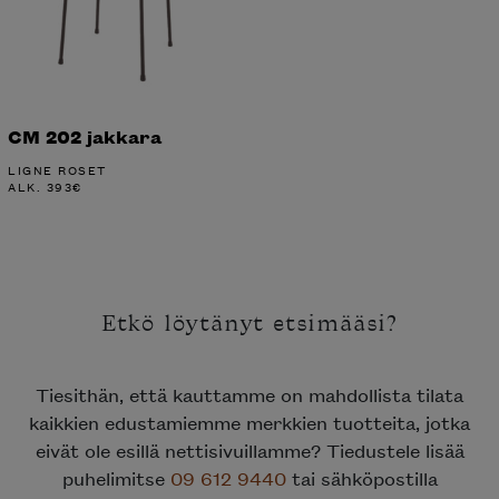
CM 202 jakkara
LIGNE ROSET
ALK.
393
€
Etkö löytänyt etsimääsi?
Tiesithän, että kauttamme on mahdollista tilata
kaikkien edustamiemme merkkien tuotteita, jotka
eivät ole esillä nettisivuillamme? Tiedustele lisää
puhelimitse
09 612 9440
tai sähköpostilla