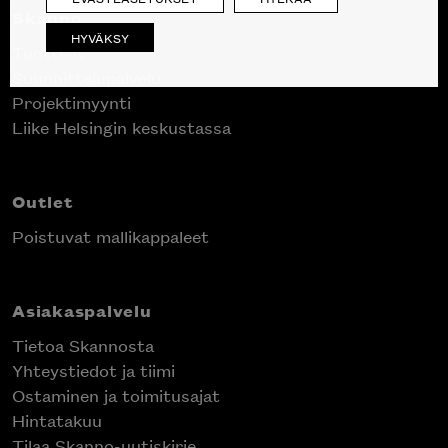
Skanno
HYVÄKSY
Tuotteet
Suunnittelupalvelu
Projektimyynti
Liike Helsingin keskustassa
Outlet
Poistuvat mallikappaleet
Asiakaspalvelu
Tietoa Skannosta
Yhteystiedot ja tiimi
Ostaminen ja toimitusajat
Hintatakuu
Tilaa Skanno-uutiskirje