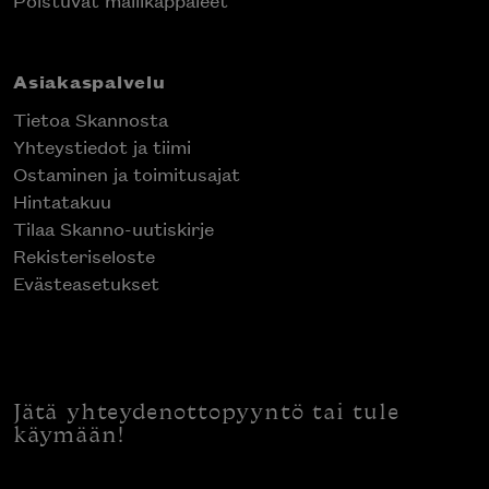
Poistuvat mallikappaleet
Asiakaspalvelu
Tietoa Skannosta
Yhteystiedot ja tiimi
Ostaminen ja toimitusajat
Hintatakuu
Tilaa Skanno-uutiskirje
Rekisteriseloste
Evästeasetukset
Jätä yhteydenottopyyntö tai tule
käymään!