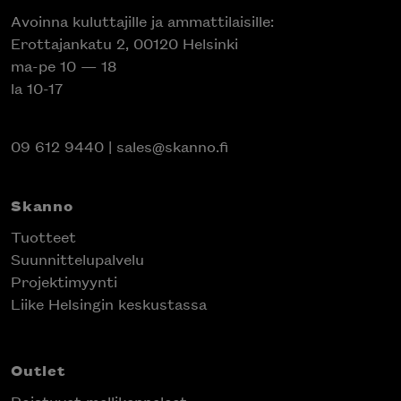
Avoinna kuluttajille ja ammattilaisille:
Erottajankatu 2, 00120 Helsinki
ma-pe 10 — 18
la 10-17
09 612 9440
|
sales@skanno.fi
Skanno
Tuotteet
Suunnittelupalvelu
Projektimyynti
Liike Helsingin keskustassa
Outlet