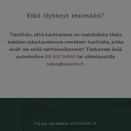
Etkö löytänyt etsimääsi?
Tiesithän, että kauttamme on mahdollista tilata
kaikkien edustamiemme merkkien tuotteita, jotka
eivät ole esillä nettisivuillamme? Tiedustele lisää
puhelimitse
09 612 9440
tai sähköpostilla
sales@skanno.fi
.
TILAA SKANNO-UUTISKIRJE