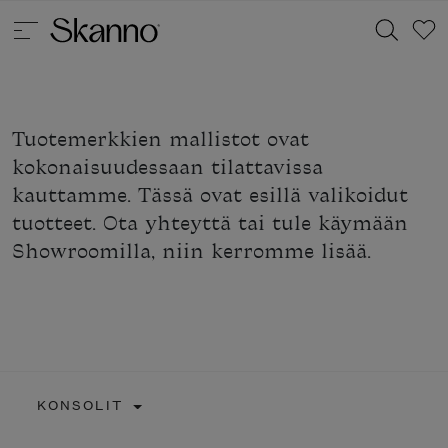
Tuotemerkkien mallistot ovat
Haku
kokonaisuudessaan tilattavissa
Type 2 or more characters for results.
kauttamme. Tässä ovat esillä valikoidut
tuotteet. Ota yhteyttä tai tule käymään
Showroomilla, niin kerromme lisää.
KONSOLIT