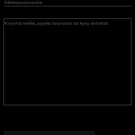
Sähköpostiosoite
(Pakollinen)
Kirjoita
meille,
pyydä
tarjousta
tai
kysy
esitettä
CAPTCHA