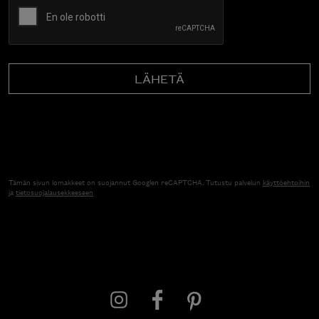
Tämän sivun lomakkeet on suojannut Googlen reCAPTCHA. Tutustu palvelun
käyttöehtoihin
ja
tietosuojalausekkeeseen