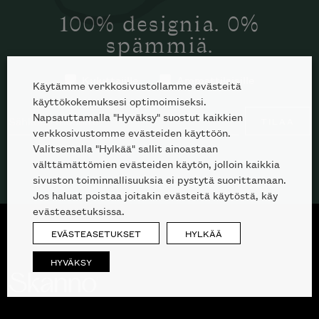
100% designia. 0%
spämmiä.
Kuluttajille
Ammattilaisille
Käytämme verkkosivustollamme evästeitä
käyttökokemuksesi optimoimiseksi.
Napsauttamalla "Hyväksy" suostut kaikkien
TILAA
verkkosivustomme evästeiden käyttöön.
Valitsemalla "Hylkää" sallit ainoastaan
välttämättömien evästeiden käytön, jolloin kaikkia
sivuston toiminnallisuuksia ei pystytä suorittamaan.
Jos haluat poistaa joitakin evästeitä käytöstä, käy
evästeasetuksissa.
EVÄSTEASETUKSET
HYLKÄÄ
HYVÄKSY