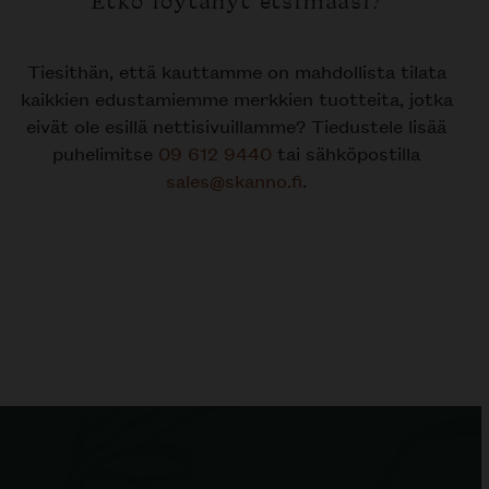
Etkö löytänyt etsimääsi?
Tiesithän, että kauttamme on mahdollista tilata
kaikkien edustamiemme merkkien tuotteita, jotka
eivät ole esillä nettisivuillamme? Tiedustele lisää
puhelimitse
09 612 9440
tai sähköpostilla
sales@skanno.fi
.