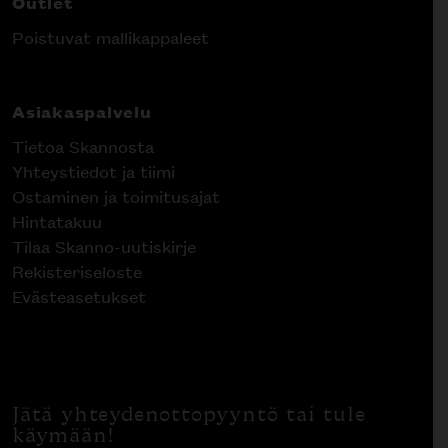
Outlet
Poistuvat mallikappaleet
Asiakaspalvelu
Tietoa Skannosta
Yhteystiedot ja tiimi
Ostaminen ja toimitusajat
Hintatakuu
Tilaa Skanno-uutiskirje
Rekisteriseloste
Evästeasetukset
Jätä yhteydenottopyyntö tai tule
käymään!