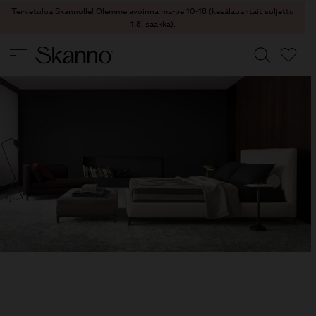
Tervetuloa Skannolle! Olemme avoinna ma-pe 10-18 (kesälauantait suljettu
1.8. saakka).
Haku
Type 2 or more characters for results.