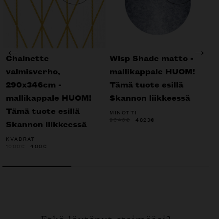
Chainette
Wisp Shade matto -
C
valmisverho,
mallikappale HUOM!
m
290x346cm -
Tämä tuote esillä
T
mallikappale HUOM!
Skannon liikkeessä
S
Tämä tuote esillä
MINOTTI
N
ALKUPERÄINEN
NYKYINEN
9646
€
4823
€
5
Skannon liikkeessä
HINTA
HINTA
OLI:
ON:
9646€.
4823€.
KVADRAT
ALKUPERÄINEN
NYKYINEN
1000
€
400
€
HINTA
HINTA
OLI:
ON:
1000€.
400€.