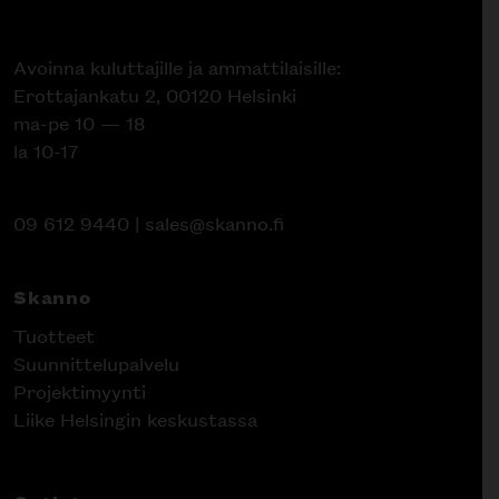
Avoinna kuluttajille ja ammattilaisille:
Erottajankatu 2, 00120 Helsinki
ma-pe 10 — 18
la 10-17
09 612 9440
|
sales@skanno.fi
Skanno
Tuotteet
Suunnittelupalvelu
Projektimyynti
Liike Helsingin keskustassa