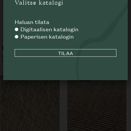
Valitse katalogi
Haluan tilata
Digitaalisen katalogin
Paperisen katalogin
Nuvole matto
Dreamer matto
MINOTTI
JAB
UUSI
ALK.
52
€
Liikkeessä