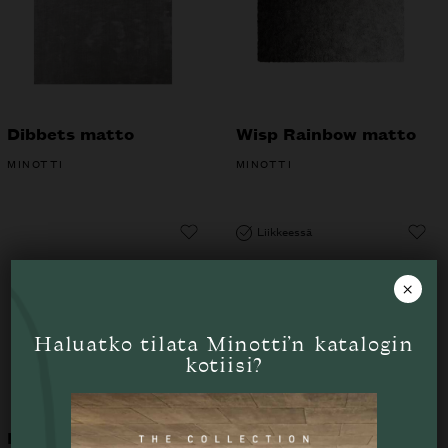
Dibbets matto
Wisp Rainbow matto
MINOTTI
MINOTTI
Liikkeessä
×
Haluatko tilata Minotti’n katalogin
kotiisi?
Dibbets circle matto
Fairway matto