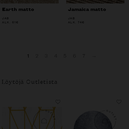
Earth matto
Jamaica matto
JAB
JAB
ALK.
61
€
ALK.
74
€
1
2
3
4
5
6
7
→
Löytöjä Outletista