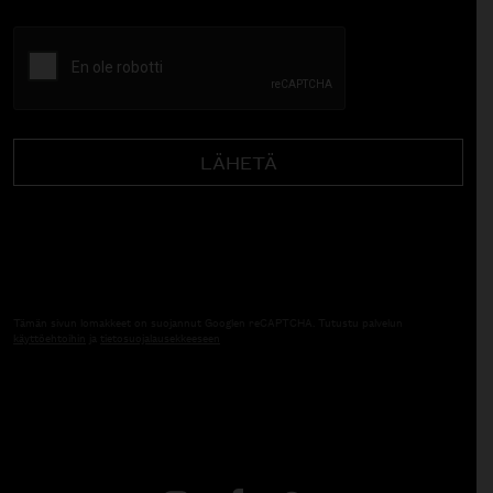
CAPTCHA
Tämän sivun lomakkeet on suojannut Googlen reCAPTCHA. Tutustu palvelun
käyttöehtoihin
ja
tietosuojalausekkeeseen