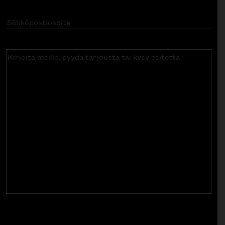
Sähköpostiosoite
(Pakollinen)
Kirjoita
meille,
pyydä
tarjousta
tai
kysy
esitettä