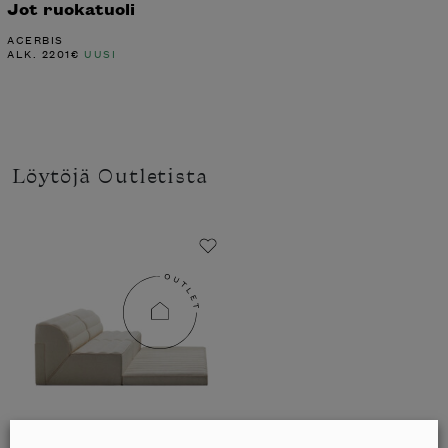
Jot ruokatuoli
ACERBIS
ALK.
2201
€
UUSI
Löytöjä Outletista