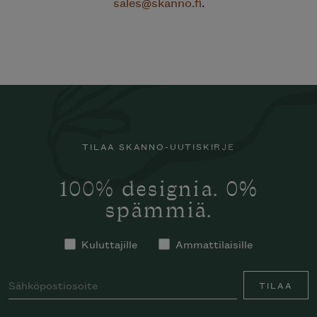
sales@skanno.fi
.
TILAA SKANNO-UUTISKIRJE
100% designia. 0%
spämmiä.
Kuluttajille
Ammattilaisille
TILAA