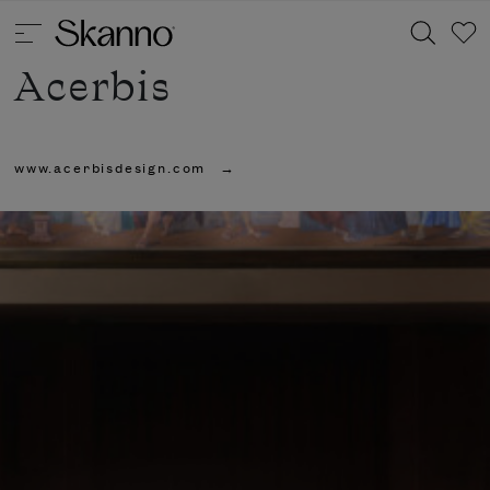
Acerbis
Haku
www.acerbisdesign.com
Type 2 or more characters for results.