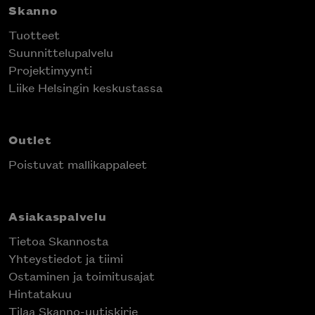
Skanno
Tuotteet
Suunnittelupalvelu
Projektimyynti
Liike Helsingin keskustassa
Outlet
Poistuvat mallikappaleet
Asiakaspalvelu
Tietoa Skannosta
Yhteystiedot ja tiimi
Ostaminen ja toimitusajat
Hintatakuu
Tilaa Skanno-uutiskirje