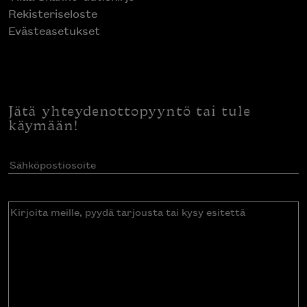
Rekisteriseloste
Evästeasetukset
Jätä yhteydenottopyyntö tai tule
käymään!
Sähköpostiosoite
(Pakollinen)
Kirjoita
meille,
pyydä
tarjousta
tai
kysy