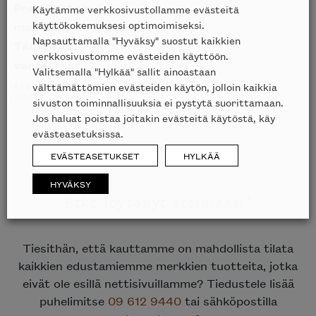
Free System sohva –
Käytämme verkkosivustollamme evästeitä
käyttökokemuksesi optimoimiseksi.
mallikappale HUOM!
Napsauttamalla "Hyväksy" suostut kaikkien
Tämä tuote on
verkkosivustomme evästeiden käyttöön.
varastossa
Valitsemalla "Hylkää" sallit ainoastaan
välttämättömien evästeiden käytön, jolloin kaikkia
ACERBIS
ALKUPERÄINEN
NYKYINEN
13590
€
6795
€
sivuston toiminnallisuuksia ei pystytä suorittamaan.
HINTA
HINTA
OLI:
ON:
Jos haluat poistaa joitakin evästeitä käytöstä, käy
13590€.
6795€.
evästeasetuksissa.
EVÄSTEASETUKSET
HYLKÄÄ
HYVÄKSY
Etkö löytänyt etsimääsi?
Tiesithän, että kauttamme on mahdollista tilata
kaikkien edustamiemme merkkien tuotteita, jotka
eivät ole esillä nettisivuillamme? Tiedustele lisää
puhelimitse
09 612 9440
tai sähköpostilla