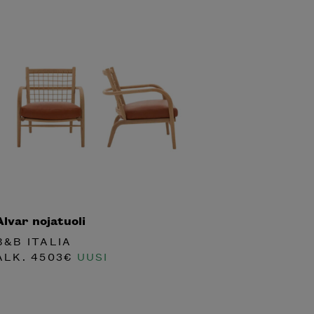
Alvar nojatuoli
B&B ITALIA
ALK.
4503
€
UUSI