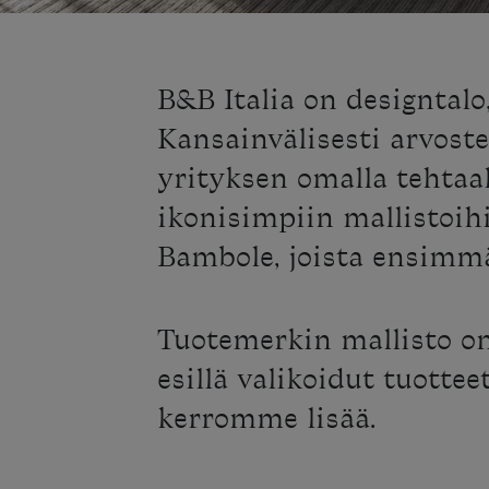
B&B Italia on designtalo
Kansainvälisesti arvost
yrityksen omalla tehtaa
ikonisimpiin mallistoih
Bambole, joista ensimmäi
Tuotemerkin mallisto o
esillä valikoidut tuotte
kerromme lisää.