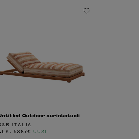
Untitled Outdoor aurinkotuoli
B&B ITALIA
ALK.
5887
€
UUSI