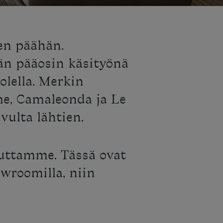
den päähän.
än pääosin käsityönä
olella. Merkin
me, Camaleonda ja Le
vulta lähtien.
auttamme. Tässä ovat
owroomilla, niin