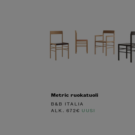
Metric ruokatuoli
B&B ITALIA
ALK.
672
€
UUSI