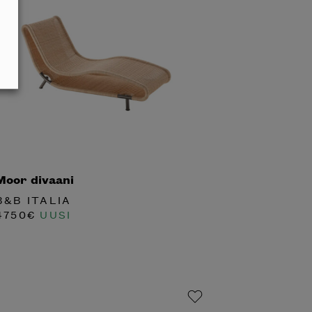
Moor divaani
B&B ITALIA
4750
€
UUSI