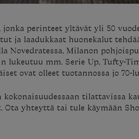
, jonka perinteet yltävät yli 50 vuo
etut ja laadukkaat huonekalut tehdä
lla Novedratessa, Milanon pohjoispu
in lukeutuu mm. Serie Up, Tufty-Ti
set ovat olleet tuotannossa jo 70-lu
n kokonaisuudessaan tilattavissa k
et. Ota yhteyttä tai tule käymään Sh