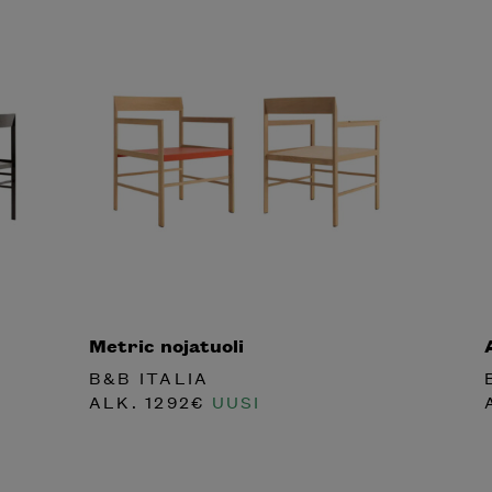
Metric nojatuoli
B&B ITALIA
ALK.
1292
€
UUSI