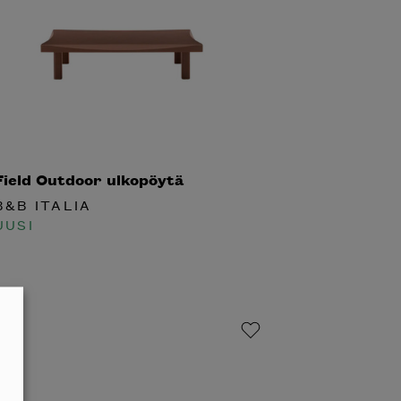
Field Outdoor ulkopöytä
B&B ITALIA
UUSI