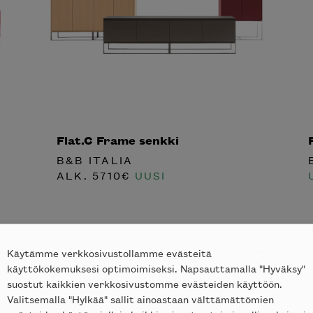
Flat.C Frame senkki
B&B ITALIA
ALK.
5710
€
UUSI
Käytämme verkkosivustollamme evästeitä
käyttökokemuksesi optimoimiseksi. Napsauttamalla "Hyväksy"
suostut kaikkien verkkosivustomme evästeiden käyttöön.
Valitsemalla "Hylkää" sallit ainoastaan välttämättömien