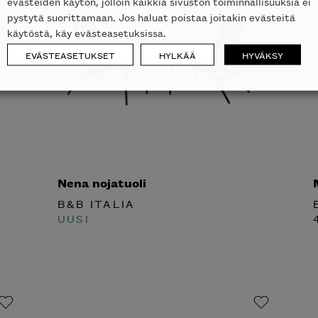
evästeiden käytön, jolloin kaikkia sivuston toiminnallisuuksia ei
pystytä suorittamaan. Jos haluat poistaa joitakin evästeitä
käytöstä, käy evästeasetuksissa.
EVÄSTEASETUKSET
HYLKÄÄ
HYVÄKSY
Nena nojatuoli
B&B ITALIA
UUSI